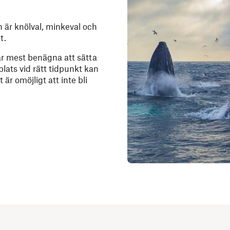
 är knölval, minkeval och
t.
är mest benägna att sätta
plats vid rätt tidpunkt kan
är omöjligt att inte bli