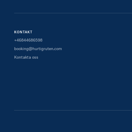
KONTAKT
+46844686598
booking@hurtigruten.com
Kontakta oss