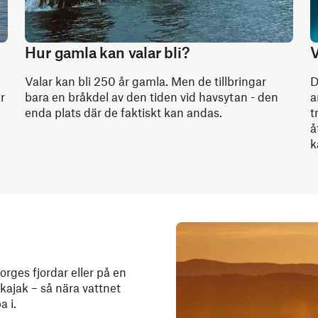
Hur gamla kan valar bli?
V
Valar kan bli 250 år gamla. Men de tillbringar
D
r
bara en bråkdel av den tiden vid havsytan - den
a
enda plats där de faktiskt kan andas.
t
å
k
rges fjordar eller på en
kajak – så nära vattnet
 i.