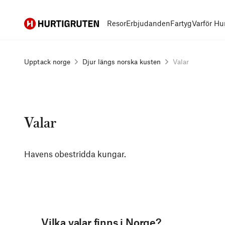
Hurtigruten
Resor
Erbjudanden
Fartyg
Varför Hu
Upptack norge
Djur längs norska kusten
Valar
Valar
Havens obestridda kungar.
Vilka valar finns i Norge?