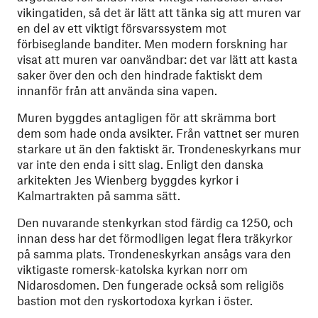
vikingatiden, så det är lätt att tänka sig att muren var
en del av ett viktigt försvarssystem mot
förbiseglande banditer. Men modern forskning har
visat att muren var oanvändbar: det var lätt att kasta
saker över den och den hindrade faktiskt dem
innanför från att använda sina vapen.
Muren byggdes antagligen för att skrämma bort
dem som hade onda avsikter. Från vattnet ser muren
starkare ut än den faktiskt är. Trondeneskyrkans mur
var inte den enda i sitt slag. Enligt den danska
arkitekten Jes Wienberg byggdes kyrkor i
Kalmartrakten på samma sätt.
Den nuvarande stenkyrkan stod färdig ca 1250, och
innan dess har det förmodligen legat flera träkyrkor
på samma plats. Trondeneskyrkan ansågs vara den
viktigaste romersk-katolska kyrkan norr om
Nidarosdomen. Den fungerade också som religiös
bastion mot den ryskortodoxa kyrkan i öster.