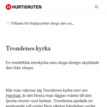
Hurtigruten
Sök
Tillbaka till
Höjdpunkter längs den no...
Trondenes kyrka
En medeltida stenkyrka vars sluga design skyddade
den från rövare.
När man närmar sig Trondenes kyrka norr om
Harstad
, är det första man lägger märke till den
tjocka muren runt kyrkan. Trondenes spelade en
avgörande roll under flera viktiga händelser under