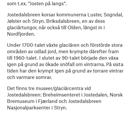
som t.ex. ”Josten på langs”.
Jostedalsbreen korsar kommunerna Luster, Sogndal,
Jølster och Stryn. Briksdalsbreen, en av dess
glaciärtungor, når också till Olden, längst in i
Nordfjorden.
Under 1700-talet växte glaciären och förstörde stora
områden av odlad jord, men krympte därefter fram
till 1960-talet. I slutet av 90-talet började den växa
igen på grund av ökade snöfall om vintrarna. På sista
tiden har den krympt igen på grund av torrare vintrar
och varmare somrar.
Det finns tre museer/glaciärcentra vid
Jostedalsbreen: Breheimsenteret i Jostedalen, Norsk
Bremuseum i Fjærland och Jostedalsbreen
Nasjonalparksenter i Stryn.