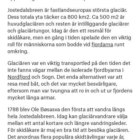
Jostedalsbreen är fastlandseuropas största glaciär.
Dess totala yta täcker ca 800 km2. Ca 500 m2 är
huvudglaciären och resten är intilliggande glaciärer
och glaciärtungor. Idag är den ett resmål för
skidåkare, men en gång i tiden spelade den en viktig
roll för människorna som bodde vid
fjordarna
runt
omkring.
Glaciären var en viktig transportled på den tiden det
inte fanns vägar mellan de isolerade fjordbyarna i
Nordfjord
och Sogn. Det enda alternativet var att
resa med båt, och det var mycket besvärligare,
eftersom man var tvungna att ro in och ut ur fjordens
mycket långa armar.
1788 blev Ole Bøsasva den första att vandra längs
hela Jostedalsbreen. Idag kan glaciärvandrare välja
mellan ett antal kortare och längre vandringsleder.
För skidåkare är maj en bra tid att besöka glaciären.
Det anordnas flera populära skidtävlingar varje år,