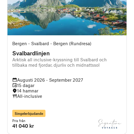
Bergen - Svalbard - Bergen (Rundresa)
Svalbardlinjen
Arktisk all inclusive-kryssning till Svalbard och
A
tillbaka med fjordar, djurliv och midnattssol
Augusti 2026 - September 2027
15 dagar
14 hamnar
All-inclusive
Singelerbjudande
Pris från
P
41 040 kr