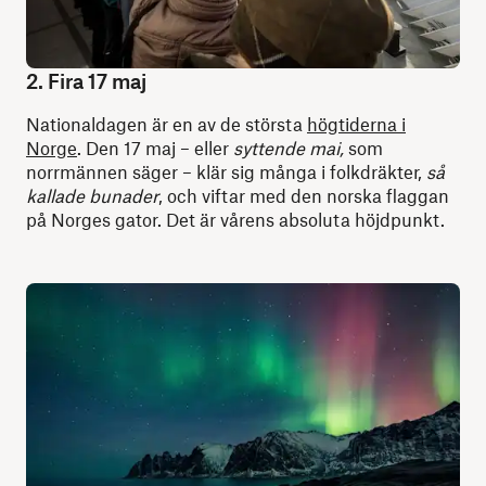
2. Fira 17 maj
Nationaldagen är en av de största
högtiderna i
Norge
. Den 17 maj – eller
syttende mai,
som
norrmännen säger – klär sig många i folkdräkter,
så
kallade bunader
, och viftar med den norska flaggan
på Norges gator. Det är vårens absoluta höjdpunkt.