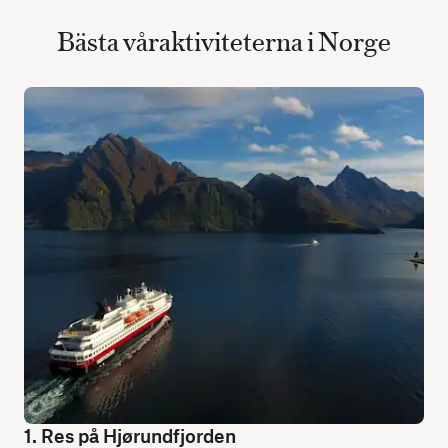
Bästa våraktiviteterna i Norge
1. Res på Hjørundfjorden