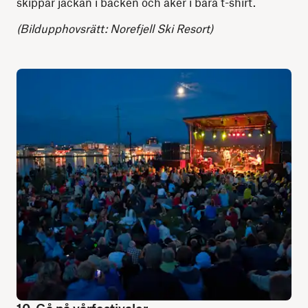
skippar jackan i backen och åker i bara t-shirt.
(Bildupphovsrätt: Norefjell Ski Resort)