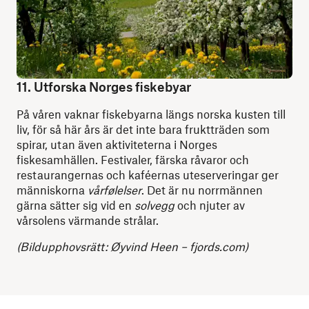
11. Utforska Norges fiskebyar
På våren vaknar fiskebyarna längs norska kusten till
liv, för så här års är det inte bara fruktträden som
spirar, utan även aktiviteterna i Norges
fiskesamhällen. Festivaler, färska råvaror och
restaurangernas och kaféernas uteserveringar ger
människorna
vårfølelser
. Det är nu norrmännen
gärna sätter sig vid en
solvegg
och njuter av
vårsolens värmande strålar.
(Bildupphovsrätt:
Øyvind Heen – fjords.com)