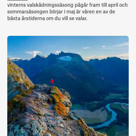
vinterns valskådningssäsong pågår fram till april och
sommarsäsongen börjar i maj är våren en av de
bästa årstiderna om du vill se valar.