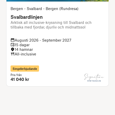
Bergen - Svalbard - Bergen (Rundresa)
Svalbardlinjen
Arktisk all inclusive-kryssning till Svalbard och
D
tillbaka med fjordar, djurliv och midnattssol
f
Augusti 2026 - September 2027
15 dagar
14 hamnar
All-inclusive
Singelerbjudande
Pris från
P
41 040 kr