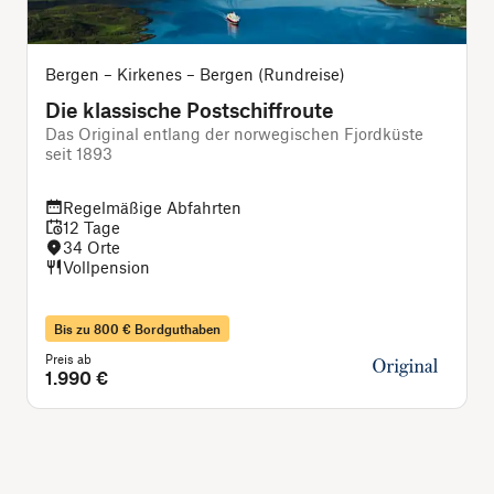
Bergen – Kirkenes – Bergen (Rundreise)
Die klassische Postschiffroute
Das Original entlang der norwegischen Fjordküste
seit 1893
D
Regelmäßige Abfahrten
12 Tage
34 Orte
Vollpension
Bis zu 800 € Bordguthaben
Preis ab
P
1.990 €