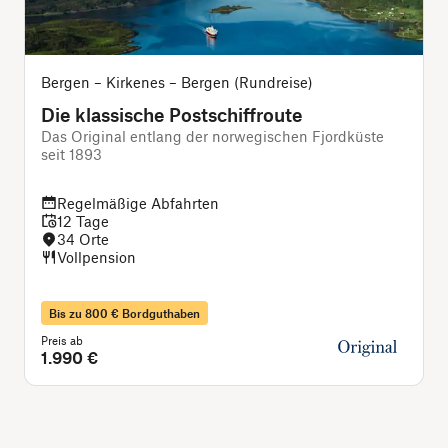
Bergen – Kirkenes – Bergen (Rundreise)
Die klassische Postschiffroute
Das Original entlang der norwegischen Fjordküste
seit 1893
i
Regelmäßige Abfahrten
12 Tage
34 Orte
Vollpension
Bis zu 800 € Bordguthaben
Preis ab
P
1.990 €