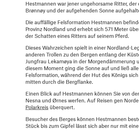
Hestmannen war jener ungehorsame Ritter, der 
Brønnøy und der aufgehenden Sonne aufgehalt
Die auffällige Felsformation Hestmannen befind
Provinz Nordland und erhebt sich 571 Meter übe
der Schatten eines Ritters auf seinem Pferd.
Dieses Wahrzeichen spielt in einer Nordland-L
anderen Trollen zu den Bergen entlang der Küst
Jungfrau Lekamøya in der Morgendämmerung und
diesem Moment ging die Sonne auf und ließ alle
Felsformation, während der Hut des Königs sich
mitten durch die Bergflanke.
Einen Blick auf Hestmannen können Sie von den
Nesna und Ørnes werfen. Auf Reisen gen Norden
Polarkreis
überquert.
Besucher des Berges können Hestmannen bestei
Stück bis zum Gipfel lässt sich aber nur mit ei