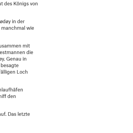
t des Königs von
ødøy in der
ls manchmal wie
 zusammen mit
 Hestmannen die
y. Genau in
 besagte
fälligen Loch
nlaufhäfen
iff den
f. Das letzte