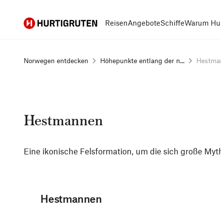
Hurtigruten
Reisen
Angebote
Schiffe
Warum Hur
Norwegen entdecken
Höhepunkte entlang der n...
Hestma
Hestmannen
Eine ikonische Felsformation, um die sich große Myt
Hestmannen