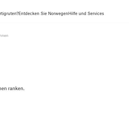
tigruten?
Entdecken Sie Norwegen
Hilfe und Services
nnen
hen ranken.