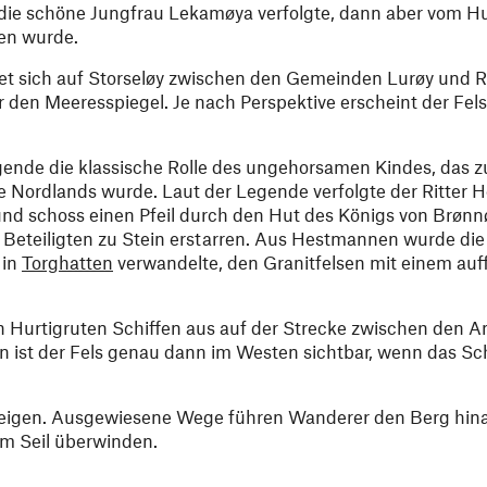
die schöne Jungfrau Lekamøya verfolgte, dann aber vom Hu
en wurde.
et sich auf Storseløy zwischen den Gemeinden Lurøy und R
r den Meeresspiegel. Je nach Perspektive erscheint der Fe
egende die klassische Rolle des ungehorsamen Kindes, das
e Nordlands wurde. Laut der Legende verfolgte der Ritter
 schoss einen Pfeil durch den Hut des Königs von Brønnø
 Beteiligten zu Stein erstarren. Aus Hestmannen wurde die
 in
Torghatten
verwandelte, den Granitfelsen mit einem auf
 Hurtigruten Schiffen aus auf der Strecke zwischen den A
 ist der Fels genau dann im Westen sichtbar, wenn das Sch
gen. Ausgewiesene Wege führen Wanderer den Berg hinau
nem Seil überwinden.