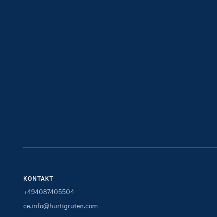
KONTAKT
+494087405504
ce.info@hurtigruten.com