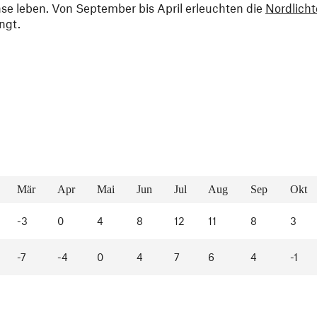
se leben. Von September bis April erleuchten die
Nordlicht
ngt.
Mär
Apr
Mai
Jun
Jul
Aug
Sep
Okt
-3
0
4
8
12
11
8
3
-7
-4
0
4
7
6
4
-1