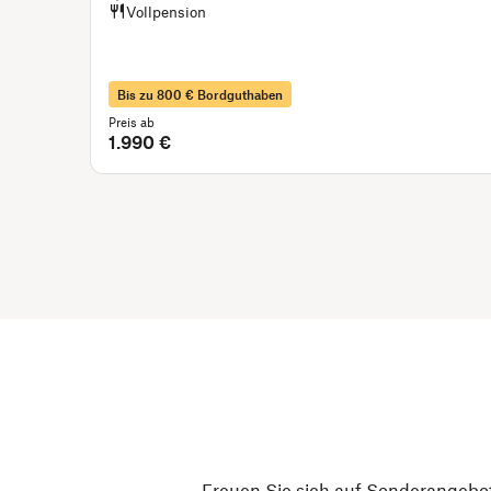
Vollpension
Bis zu 800 € Bordguthaben
Preis ab
1.990 €
Freuen Sie sich auf Sonderangebot