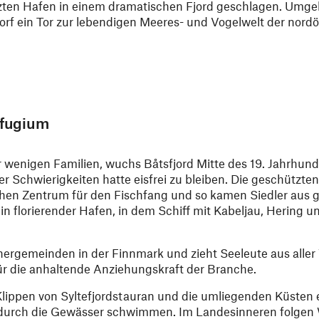
tzten Hafen in einem dramatischen Fjord geschlagen. Umge
orf ein Tor zur lebendigen Meeres- und Vogelwelt der nordö
efugium
r wenigen Familien, wuchs Båtsfjord Mitte des 19. Jahrhunde
Schwierigkeiten hatte eisfrei zu bleiben. Die geschützte
chen Zentrum für den Fischfang und so kamen Siedler aus
in florierender Hafen, in dem Schiff mit Kabeljau, Hering 
chergemeinden in der Finnmark und zieht Seeleute aus aller
 für die anhaltende Anziehungskraft der Branche.
ippen von Syltefjordstauran und die umliegenden Küsten e
durch die Gewässer schwimmen. Im Landesinneren folgen W