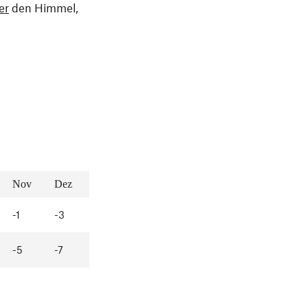
er
den Himmel,
Nov
Dez
-1
-3
-5
-7