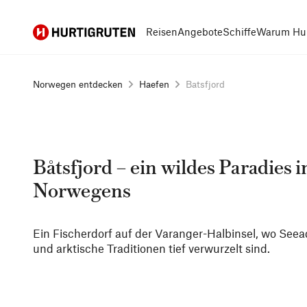
Hurtigruten
Reisen
Angebote
Schiffe
Warum Hur
Norwegen entdecken
Haefen
Batsfjord
Båtsfjord – ein wildes Paradies
Norwegens
Ein Fischerdorf auf der Varanger-Halbinsel, wo Seea
und arktische Traditionen tief verwurzelt sind.