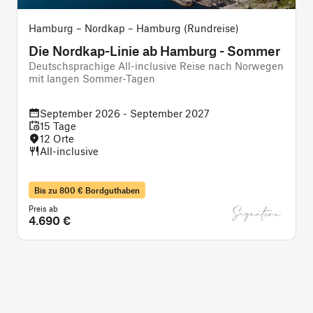
Hamburg – Nordkap – Hamburg (Rundreise)
Die Nordkap-Linie ab Hamburg - Sommer
Deutschsprachige All-inclusive Reise nach Norwegen
mit langen Sommer-Tagen
i
September 2026 - September 2027
15 Tage
12 Orte
All-inclusive
Bis zu 800 € Bordguthaben
Preis ab
P
4.690 €