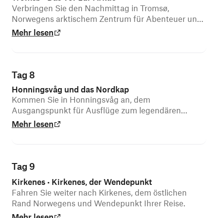
Verbringen Sie den Nachmittag in Tromsø,
Norwegens arktischem Zentrum für Abenteuer und
Geschichte.
Mehr lesen
Tag 8
Honningsvåg und das Nordkap
Kommen Sie in Honningsvåg an, dem
Ausgangspunkt für Ausflüge zum legendären
Nordkap.
Mehr lesen
Tag 9
Kirkenes
Kirkenes, der Wendepunkt
•
Fahren Sie weiter nach Kirkenes, dem östlichen
Rand Norwegens und Wendepunkt Ihrer Reise.
Mehr lesen