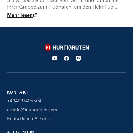
Sie verabschieden sich vom Schiff und fahren mit
Ihrer Gruppe zum Flughafen, um den Heimflug
anzutreten.
Mehr lesen
Hurtigruten
KONTAKT
+494087405504
ce.info@hurtigruten.com
Kontaktieren Sie uns
ALLGEMEIN