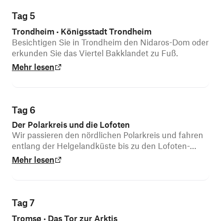
Tag 5
Trondheim
Königsstadt Trondheim
•
Besichtigen Sie in Trondheim den Nidaros-Dom oder
erkunden Sie das Viertel Bakklandet zu Fuß.
Mehr lesen
Tag 6
Der Polarkreis und die Lofoten
Wir passieren den nördlichen Polarkreis und fahren
entlang der Helgelandküste bis zu den Lofoten-
Inseln.
Mehr lesen
Tag 7
Tromsø
Das Tor zur Arktis
•