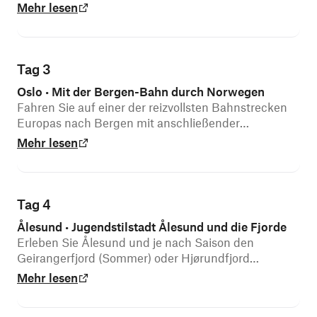
Mehr lesen
Tag 3
Oslo
Mit der Bergen-Bahn durch Norwegen
•
Fahren Sie auf einer der reizvollsten Bahnstrecken
Europas nach Bergen mit anschließender
Stadtrundfahrt.
Mehr lesen
Tag 4
Ålesund
Jugendstilstadt Ålesund und die Fjorde
•
Erleben Sie Ålesund und je nach Saison den
Geirangerfjord (Sommer) oder Hjørundfjord
(Frühling & Herbst).
Mehr lesen