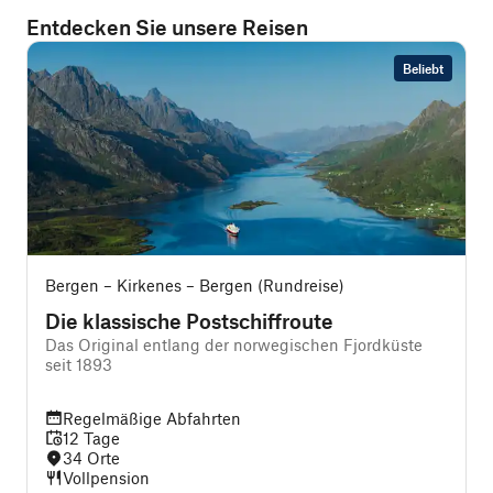
Entdecken Sie unsere Reisen
Beliebt
Bergen – Kirkenes – Bergen (Rundreise)
Die klassische Postschiffroute
Das Original entlang der norwegischen Fjordküste
seit 1893
i
Regelmäßige Abfahrten
12 Tage
34 Orte
Vollpension