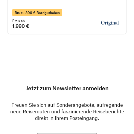
Bis zu 800 € Bordguthaben
Preis ab
P
1.990 €
Jetzt zum Newsletter anmelden
Freuen Sie sich auf Sonderangebote, aufregende
neue Reiserouten und faszinierende Reiseberichte
direkt in Ihrem Posteingang.