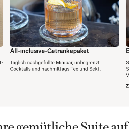
All-inclusive-Getränkepaket
E
t-
Täglich nachgefüllte Minibar, unbegrenzt
S
Cocktails und nachmittags Tee und Sekt.
S
V
Z
hre gemütliche Suite a