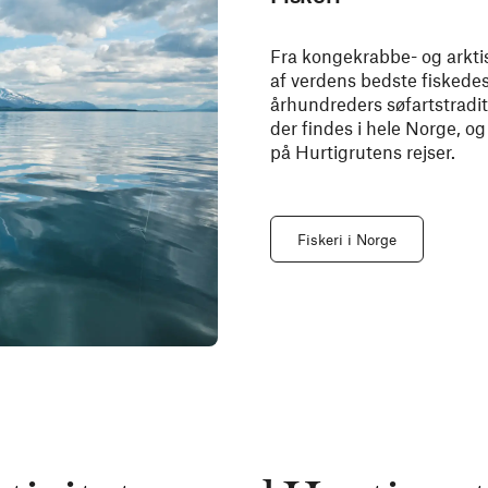
Fra kongekrabbe- og arktisk
af verdens bedste fiskedesti
århundreders søfartstraditi
der findes i hele Norge, o
på Hurtigrutens rejser.
Fiskeri i Norge