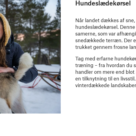
Hundeslædekørsel
Når landet dækkes af sne, 
hundeslædekørsel. Denne u
samerne, som var afhængi
snedækkede terræn. Der er
trukket gennem frosne lan
Tag med erfarne hundekør
træning – fra hvordan du s
handler om mere end blot 
en tilknytning til en livss
vinterdækkede landskaber