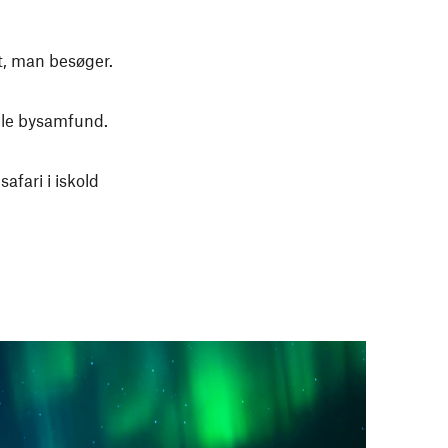
t, man besøger.
amle bysamfund.
afari i iskold