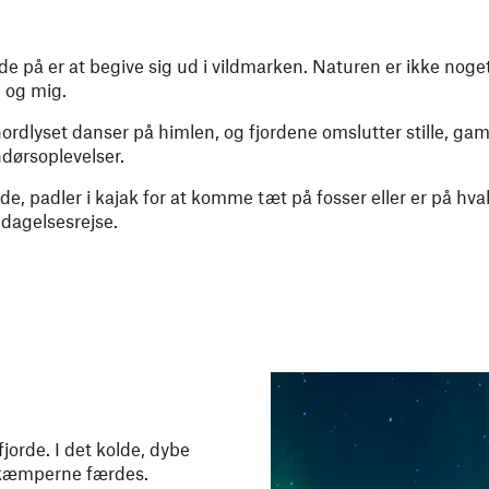
 på er at begive sig ud i vildmarken. Naturen er ikke noge
 og mig.
 nordlyset danser på himlen, og fjordene omslutter stille, g
dørsoplevelser.
de, padler i kajak for at komme tæt på fosser eller er på hvals
pdagelsesrejse.
orde. I det kolde, dybe
r kæmperne færdes.