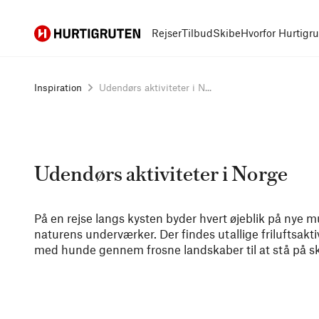
Hurtigruten
Rejser
Tilbud
Skibe
Hvorfor Hurtigr
Inspiration
Udendørs aktiviteter i N...
Udendørs aktiviteter i Norge
På en rejse langs kysten byder hvert øjeblik på nye mu
naturens underværker. Der findes utallige friluftsaktiv
med hunde gennem frosne landskaber til at stå på sk