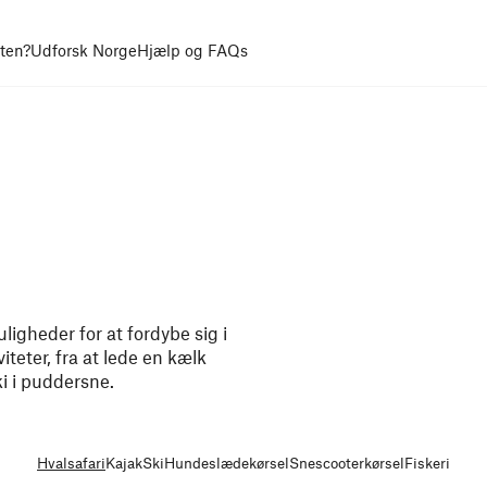
uten?
Udforsk Norge
Hjælp og FAQs
ligheder for at fordybe sig i
iteter, fra at lede en kælk
i i puddersne.
Hvalsafari
Kajak
Ski
Hundeslædekørsel
Snescooterkørsel
Fiskeri