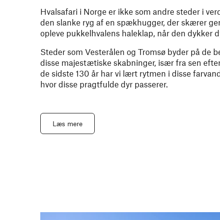
Hvalsafari i Norge er ikke som andre steder i verd
den slanke ryg af en spækhugger, der skærer genn
opleve pukkelhvalens haleklap, når den dykker dy
Steder som Vesterålen og Tromsø byder på de be
disse majestætiske skabninger, især fra sen efterå
de sidste 130 år har vi lært rytmen i disse farvan
hvor disse pragtfulde dyr passerer.
Læs mere