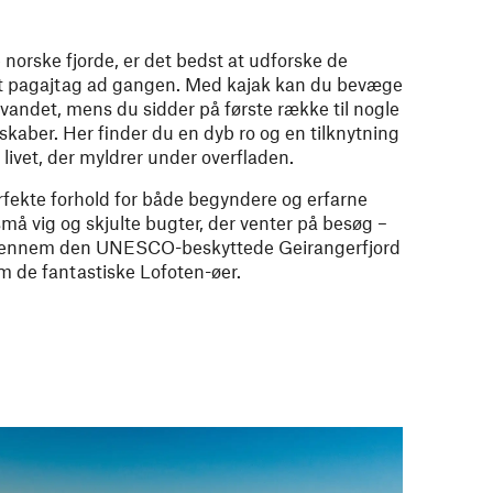
de norske fjorde, er det bedst at udforske de
 pagajtag ad gangen. Med kajak kan du bevæge
m vandet, mens du sidder på første række til nogle
kaber. Her finder du en dyb ro og en tilknytning
 livet, der myldrer under overfladen.
fekte forhold for både begyndere og erfarne
små vig og skjulte bugter, der venter på besøg –
 gennem den UNESCO-beskyttede Geirangerfjord
om de fantastiske Lofoten-øer.