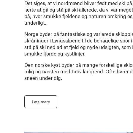
Det siges, at vi nordmænd bliver født med ski p
lærte at gå og stå på ski allerede, da vi var me
på, hvor smukke fjeldene og naturen omkring os e
underligt.
Norge byder på fantastiske og varierede skiopplev
skråninger i Lyngsalpene til de behagelige spor i
stå på ski ned ad et fjeld og nyde udsigten, som
smukke fjorde og kystlinjer.
Den norske kyst byder på mange forskellige skioppl
rolig og næsten meditativ langrend. Ofte hører 
sneen under dig.
Læs mere