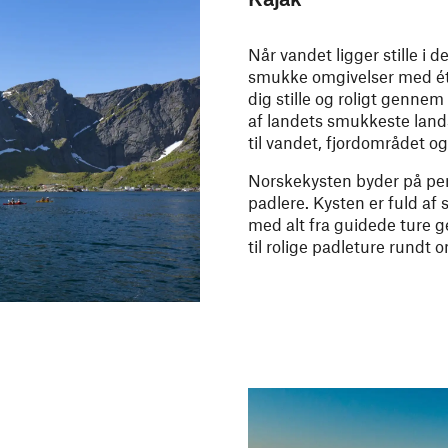
Når vandet ligger stille i 
smukke omgivelser med ét
dig stille og roligt genne
af landets smukkeste lands
til vandet, fjordområdet og
Norskekysten byder på per
padlere. Kysten er fuld af 
med alt fra guidede ture
til rolige padleture rundt 