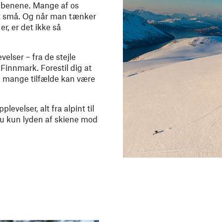
å benene. Mange af os
get små. Og når man tænker
r, er det ikke så
elser – fra de stejle
 Finnmark. Forestil dig at
 i mange tilfælde kan være
evelser, alt fra alpint til
du kun lyden af skiene mod