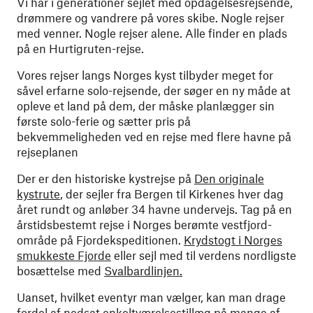
Vi har i generationer sejlet med opdagelsesrejsende,
drømmere og vandrere på vores skibe. Nogle rejser
med venner. Nogle rejser alene. Alle finder en plads
på en Hurtigruten-rejse.
Vores rejser langs Norges kyst tilbyder meget for
såvel erfarne solo-rejsende, der søger en ny måde at
opleve et land på dem, der måske planlægger sin
første solo-ferie og sætter pris på
bekvemmeligheden ved en rejse med flere havne på
rejseplanen
Der er den historiske kystrejse på
Den originale
kystrute
, der sejler fra Bergen til Kirkenes hver dag
året rundt og anløber 34 havne undervejs. Tag på en
årstidsbestemt rejse i Norges berømte vestfjord-
område på Fjordekspeditionen.
Krydstogt i Norges
smukkeste Fjorde
eller sejl med til verdens nordligste
bosættelse med
Svalbardlinjen.
Uanset, hvilket eventyr man vælger, kan man drage
fordel af nedsat enkeltværelsestillæg på mange af