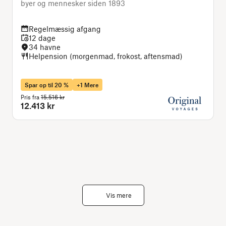
byer og mennesker siden 1893
B
Regelmæssig afgang
12 dage
34 havne
Helpension (morgenmad, frokost, aftensmad)
Spar op til 20 %
+1 Mere
Pris fra
15.516 kr
P
12.413 kr
Vis mere