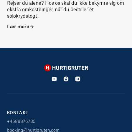
Rejser du alene? Hos os skal du ikke bekymre sig om
ekstra omkostninger, når du bestiller et
solokrydstogt.
Lær mere
Hurtigruten
KONTAKT
+4589875735
booking@hurtigruten.com