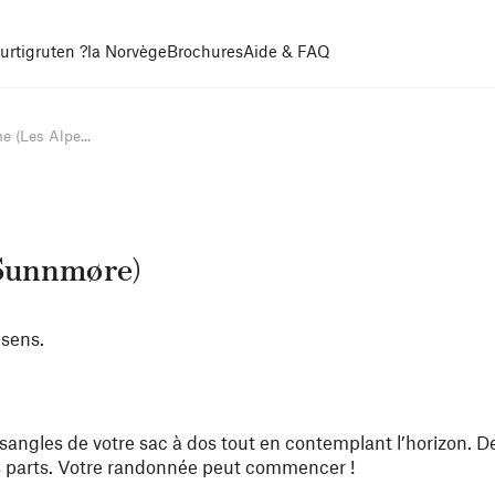
urtigruten ?
la Norvège
Brochures
Aide & FAQ
 (Les Alpe...
 Sunnmøre)
sens.
 sangles de votre sac à dos tout en contemplant l’horizon. D
 parts. Votre randonnée peut commencer !