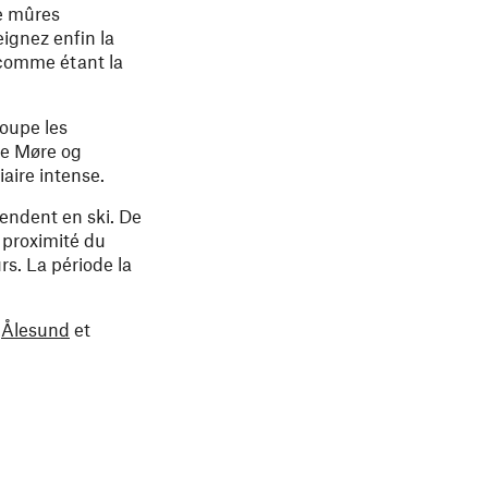
de mûres
eignez enfin la
 comme étant la
oupe les
de Møre og
aire intense.
endent en ski. De
 proximité du
rs. La période la
t
Ålesund
et