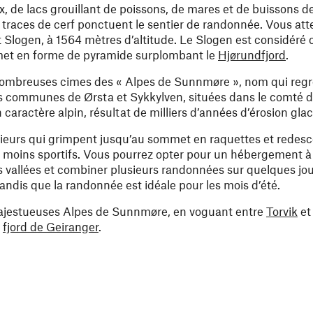
ux, de lacs grouillant de poissons, de mares et de buissons 
s traces de cerf ponctuent le sentier de randonnée. Vous att
logen, à 1564 mètres d’altitude. Le Slogen est considéré
met en forme de pyramide surplombant le
Hjørundfjord
.
 nombreuses cimes des « Alpes de Sunnmøre », nom qui regr
s communes de Ørsta et Sykkylven, situées dans le comté 
aractère alpin, résultat de milliers d’années d’érosion glaci
eurs qui grimpent jusqu’au sommet en raquettes et redesc
 moins sportifs. Vous pourrez opter pour un hébergement à
s vallées et combiner plusieurs randonnées sur quelques jou
 tandis que la randonnée est idéale pour les mois d’été.
majestueuses Alpes de Sunnmøre, en voguant entre
Torvik
e
e
fjord de Geiranger
.