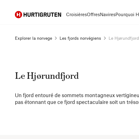
Hurtigruten
Croisières
Offres
Navires
Pourquoi H
Explorer la norvege
Les fjords norvégiens
Le Hjørundfjord
Le Hjørundfjord
Un fjord entouré de sommets montagneux vertigineux et
pas étonnant que ce fjord spectaculaire soit un trésor