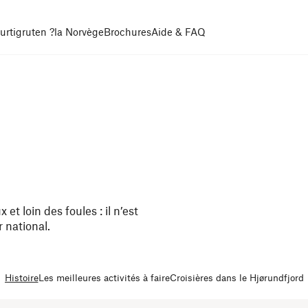
urtigruten ?
la Norvège
Brochures
Aide & FAQ
 loin des foules : il n’est
 national.
Histoire
Les meilleures activités à faire
Croisières dans le Hjørundfjord