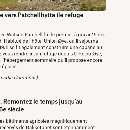
 vers Patchellhytta (le refuge
les Watson Patchell fut le premier à gravir 15 des
. Habitué de l’hôtel Union Øye, où il séjourna
, il se fit également construire une cabane au
 vous rendre à son refuge depuis Urke ou Øye,
s l’hébergement sommaire qu’il propose encore
trépides.
kimedia Commons)
. Remontez le temps jusqu’au
6e siècle
es bâtiments agricoles magnifiquement
réservés de Bakketunet sont étonnamment