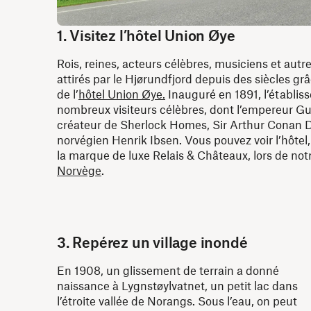
1. Visitez l’hôtel Union Øye
Rois, reines, acteurs célèbres, musiciens et autr
attirés par le Hjørundfjord depuis des siècles gr
de l’
hôtel Union Øye.
Inauguré en 1891, l’établiss
nombreux visiteurs célèbres, dont l’empereur Gui
créateur de Sherlock Homes, Sir Arthur Conan D
norvégien Henrik Ibsen. Vous pouvez voir l’hôtel,
la marque de luxe Relais & Châteaux, lors de not
Norvège
.
3. Repérez un village inondé
En 1908, un glissement de terrain a donné
naissance à Lygnstøylvatnet, un petit lac dans
l’étroite vallée de Norangs. Sous l’eau, on peut