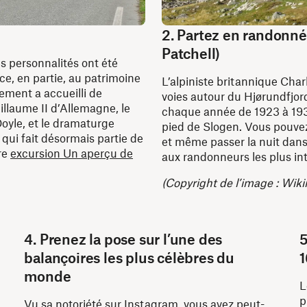
2. Partez en randonnée
Patchell)
es personnalités ont été
âce, en partie, au patrimoine
L’alpiniste britannique Char
ement a accueilli de
voies autour du Hjørundfjord
llaume II d’Allemagne, le
chaque année de 1923 à 1939
oyle, et le dramaturge
pied de Slogen. Vous pouvez
 qui fait désormais partie de
et même passer la nuit dan
re
excursion Un aperçu de
aux randonneurs les plus in
(Copyright de l’image : Wi
4. Prenez la pose sur l’une des
5
balançoires les plus célèbres du
1
monde
L
p
Vu sa notoriété sur Instagram, vous avez peut-