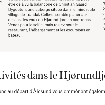
et
r
être déjà vu la balançoire de
Christian Gaard
p
Bygdetun
, une auberge située dans le minuscule
c
village de Trandal. Celle-ci semble planer au-
p
dessus des eaux du Hjørundfjord en contrebas.
f
Venez pour le selfie, mais restez pour le
l
restaurant, l’hébergement et les excursions en
bateau !
ivités dans le Hjørundf
ions au départ d’Ålesund vous emmènent égaleme