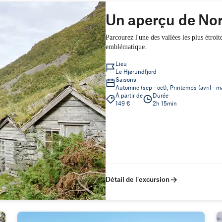
Un aperçu de No
Parcourez l'une des vallées les plus étroi
emblématique.
Lieu
Le Hjørundfjord
Saisons
Automne (sep - oct), Printemps (avril - m
À partir de
Durée
149 €
2h 15min
Détail de l'excursion