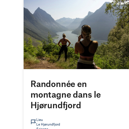
Randonnée en
montagne dans le
Hjørundfjord
Lieu
Le Hjørundfjord
Saisons