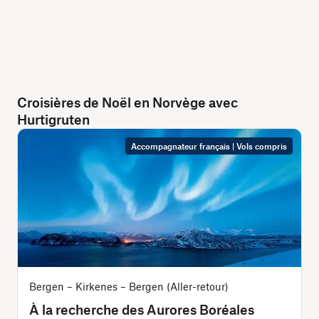
Croisières de Noël en Norvège avec
Hurtigruten
Accompagnateur français | Vols compris
Bergen – Kirkenes – Bergen (Aller-retour)
O
À la recherche des Aurores Boréales