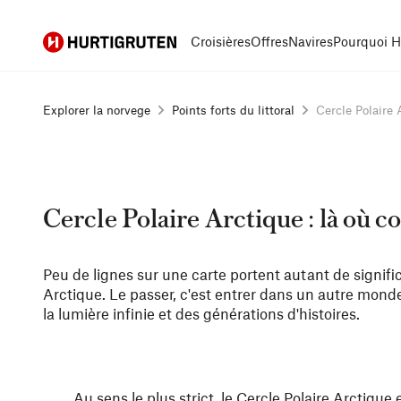
Hurtigruten
Croisières
Offres
Navires
Pourquoi H
Explorer la norvege
Points forts du littoral
Cercle Polaire A
Cercle Polaire Arctique : là où
Peu de lignes sur une carte portent autant de signific
Arctique. Le passer, c'est entrer dans un autre monde
la lumière infinie et des générations d'histoires.
Au sens le plus strict, le Cercle Polaire Arctique