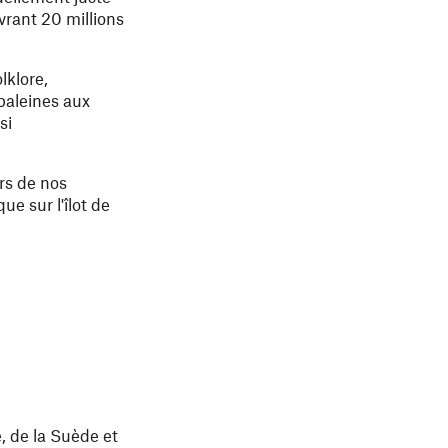
vrant 20 millions
lklore,
baleines aux
si
ors de nos
ue sur l'îlot de
e, de la Suède et