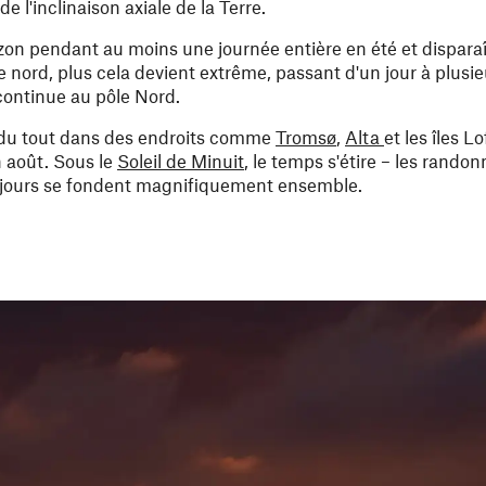
 l'inclinaison axiale de la Terre.
orizon pendant au moins une journée entière en été et dispar
le nord, plus cela devient extrême, passant d'un jour à plusi
 continue au pôle Nord.
pas du tout dans des endroits comme
Tromsø
,
Alta
et les îles L
fin août. Sous le
Soleil de Minuit
, le temps s'étire – les rando
es jours se fondent magnifiquement ensemble.