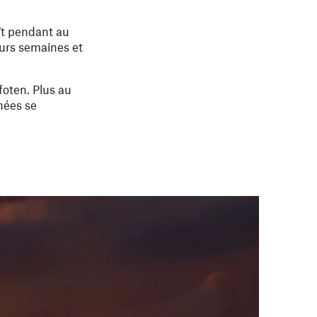
aît pendant au
eurs semaines et
ofoten. Plus au
nnées se