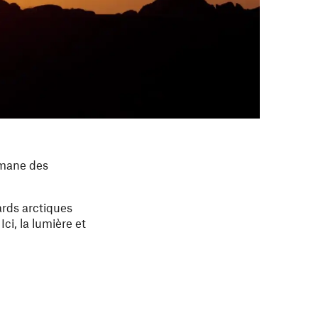
 émane des
ards arctiques
ci, la lumière et