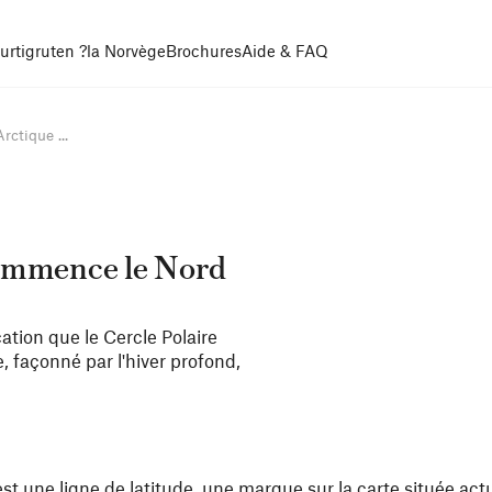
urtigruten ?
la Norvège
Brochures
Aide & FAQ
rctique ...
 commence le Nord
ation que le Cercle Polaire
, façonné par l'hiver profond,
 est une ligne de latitude, une marque sur la carte située ac