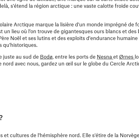
là, s'étend la région arctique : une vaste calotte froide cou
Polaire Arctique marque la lisière d'un monde imprégné de fo
t un lieu où l’on trouve de gigantesques ours blancs et des 
Père Noël et ses lutins et des exploits d'endurance humaine 
 qu'historiques.
ge juste au sud de
Bodø
, entre les ports de
Nesna
et
Ørnes
l
e nord avec nous, gardez un œil sur le globe du Cercle Arctiq
?
s et cultures de l'hémisphère nord. Elle s'étire de la Norvèg