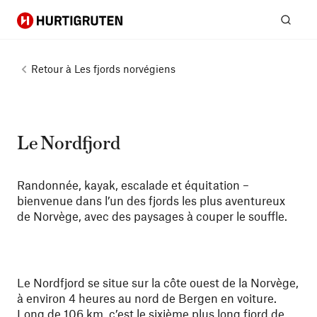
Hurtigruten
Rech
Retour à
Les fjords norvégiens
Le Nordfjord
Randonnée, kayak, escalade et équitation –
bienvenue dans l’un des fjords les plus aventureux
de Norvège, avec des paysages à couper le souffle.
Le Nordfjord se situe sur la côte ouest de la Norvège,
à environ 4 heures au nord de Bergen en voiture.
Long de 106 km, c’est le sixième plus long fjord de