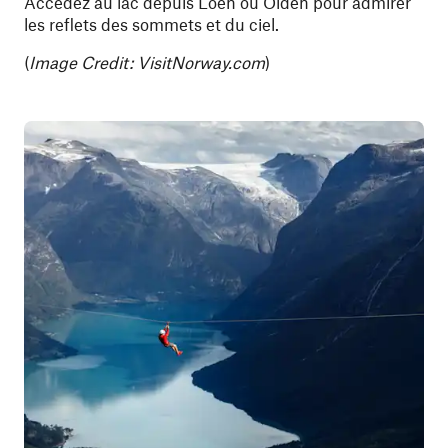
Accédez au lac depuis Loen ou Olden pour admirer
les reflets des sommets et du ciel.
(
Image Credit: VisitNorway.com
)