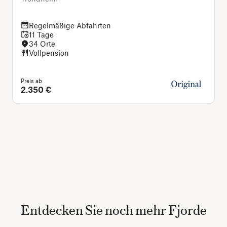
Regelmäßige Abfahrten
11 Tage
34 Orte
Vollpension
Preis ab
P
2.350 €
Entdecken Sie noch mehr Fjorde