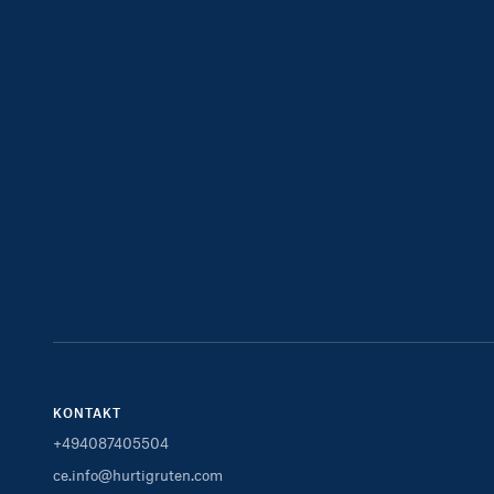
KONTAKT
+494087405504
ce.info@hurtigruten.com