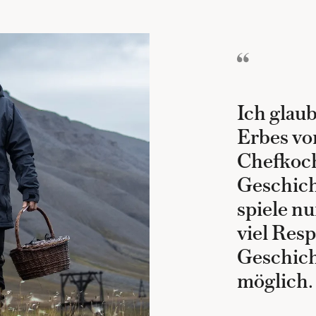
Ich glaub
Erbes vo
Chefkoch 
Geschich
spiele nu
viel Resp
Geschich
möglich.