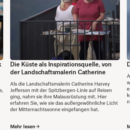
k
Die Küste als Inspirationsquelle, von
D
der Landschaftsmalerin Catherine
A
w
Als die Landschaftsmalerin Catherine Harvey
e
e,
Jefferson mit der Spitzbergen-Linie auf Reisen
k
ging, nahm sie ihre Malausrüstung mit. Hier
n
erfahren Sie, wie sie das außergewöhnliche Licht
der Mitternachtssonne eingefangen hat.
Mehr lesen
M