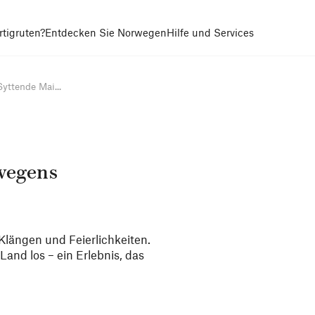
tigruten?
Entdecken Sie Norwegen
Hilfe und Services
yttende Mai...
rwegens
Klängen und Feierlichkeiten.
and los – ein Erlebnis, das