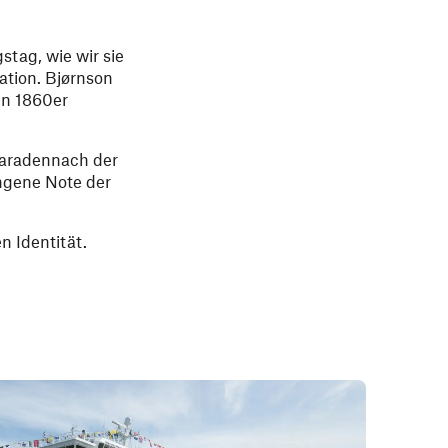
stag, wie wir sie
Nation. Bjørnson
den 1860er
rparadennach der
ngene Note der
en Identität.