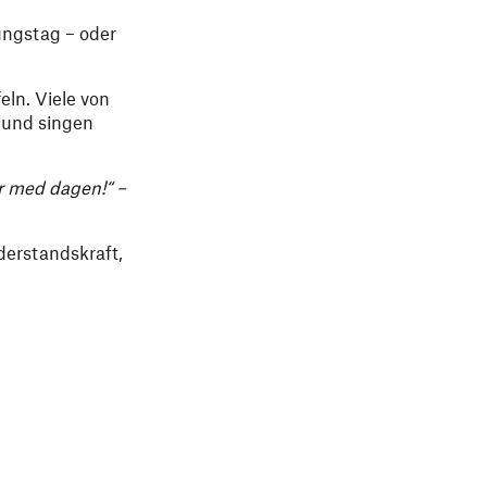
ungstag – oder
ln. Viele von
n und singen
r med dagen!“ –
iderstandskraft,