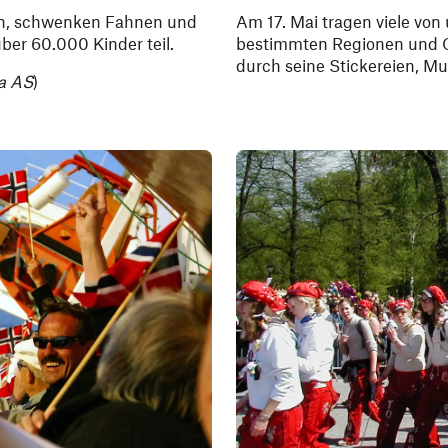
en, schwenken Fahnen und
Am
17. Mai tragen viele von
ber 60.000 Kinder teil.
bestimmten Regionen und G
durch seine Stickereien, M
ia AS
)