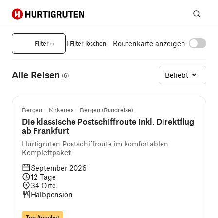
Hurtigruten
Suc
Norwegian Fjords Cruises
Routenkarte anzeigen
Filter
1 Filter löschen
(
1
)
Alle Reisen
Beliebt
(
6
)
Unsere Empfehlung
Bergen – Kirkenes – Bergen (Rundreise)
Die klassische Postschiffroute inkl. Direktflug
ab Frankfurt
Hurtigruten Postschiffroute im komfortablen
Komplettpaket
September 2026
12
Tage
34
Orte
Halbpension
Top Angebot