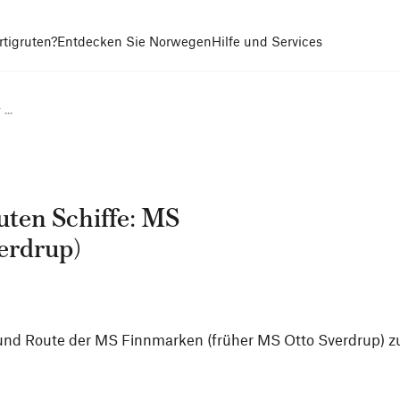
tigruten?
Entdecken Sie Norwegen
Hilfe und Services
...
uten Schiffe: MS
erdrup)
 und Route der MS Finnmarken (früher MS Otto Sverdrup) z