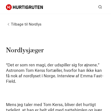
Hurtigruten
Søg
Tilbage til
Nordlys
Nordlysjæger
“Det er som ren magi, der udspiller sig for øjnene.”
Astronom Tom Kerss fortæller, hvorfor han ikke kan
få nok af nordlyset i Norge. Interview af Emma Fast-
Field.
Mens jeg taler med Tom Kerss, bliver det hurtigt
tydeligt, at han er helt vild med nattehimlen og især