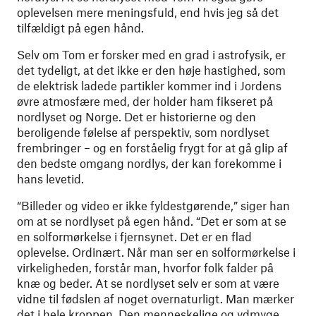
oplevelsen mere meningsfuld, end hvis jeg så det
tilfældigt på egen hånd.
Selv om Tom er forsker med en grad i astrofysik, er
det tydeligt, at det ikke er den høje hastighed, som
de elektrisk ladede partikler kommer ind i Jordens
øvre atmosfære med, der holder ham fikseret på
nordlyset og Norge. Det er historierne og den
beroligende følelse af perspektiv, som nordlyset
frembringer – og en forståelig frygt for at gå glip af
den bedste omgang nordlys, der kan forekomme i
hans levetid.
“Billeder og video er ikke fyldestgørende,” siger han
om at se nordlyset på egen hånd. “Det er som at se
en solformørkelse i fjernsynet. Det er en flad
oplevelse. Ordinært. Når man ser en solformørkelse i
virkeligheden, forstår man, hvorfor folk falder på
knæ og beder. At se nordlyset selv er som at være
vidne til fødslen af noget overnaturligt. Man mærker
det i hele kroppen. Den menneskelige og ydmyge