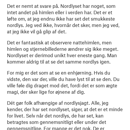
Det er nemt at svare på. Nordlyset har noget, som
intet andet på himlen eller i verden har. Det er et
løfte om, at jeg endnu ikke har set det smukkeste
nordlys. Jeg ved ikke, hvornår det sker, men jeg ved,
at jeg ikke vil gå glip af det.
Det er fantastisk at observere nattehimlen, men
himlen og stjernebillederne ændrer sig ikke meget.
Nordlyset er derimod unikt hver eneste gang. Man
kommer aldrig til at se det samme nordlys igen.
For mig er det som at se en enhjørning. Hvis du
vidste, den var der, ville du have lyst til at se den. Du
ville føle dig draget mod det, fordi det er som ægte
magi, der sker lige for øjnene af dig.
Dét gør folk afhængige af nordlysjagt. Alle, jeg
kender, der har set nordlyset, siger, at det er et minde
for livet. Selv når det nordlys, de har set, kan
betragtes som gennemsnitligt eller under det
gennemsnitlige. For mange er det nok. De er