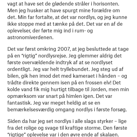
vagt at have set de glødende stråler i horisonten.
Men jeg husker at have spurgt mine forældre om
det. Min far fortalte, at det var nordlys, og jeg kunne
ikke stoppe med at tænke på det. Det var en af de
oplevelser, der førte mig ind i rum- og
astronomiverdenen.
Det var først omkring 2007, at jeg besluttede at tage
på en “rigtig” nordlysrejse. Jeg glemmer aldrig det
første overvældende indtryk af at se nordlyset
ordentligt. Jeg var helt tryllebundet. Jeg steg ud af
bilen, gik hen imod det med kameraet i hånden – og
trådte direkte gennem isen på en frossen elv! Det
kolde vand fik mig hurtigt tilbage til Jorden, men min
opmærksom var snart på himlen igen. Det var
fantastisk. Jeg var meget heldig at se en
bemærkelsesværdig omgang nordlys i første forsøg.
Siden da har jeg set nordlys i alle slags styrker – lige
fra det rolige og svage til kraftige storme. Den første
“rigtige” oplevelse var i den øvre ende af skalaen.