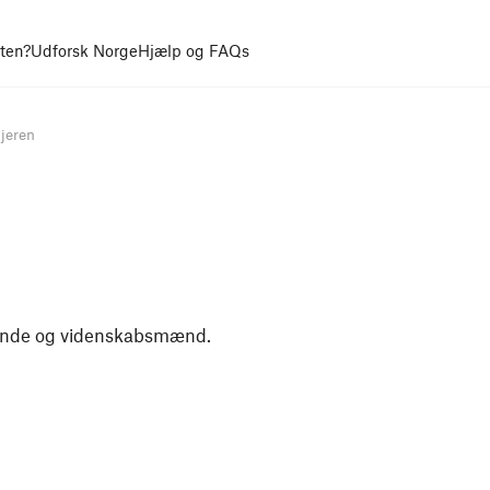
uten?
Udforsk Norge
Hjælp og FAQs
sjeren
jsende og videnskabsmænd.