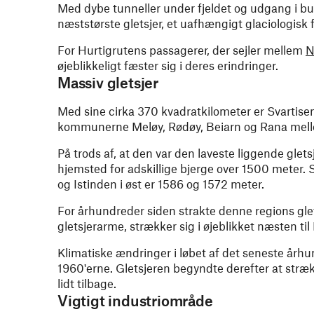
Med dybe tunneller under fjeldet og udgang i bu
næststørste gletsjer, et uafhængigt glaciologisk 
For Hurtigrutens passagerer, der sejler mellem
N
øjeblikkeligt fæster sig i deres erindringer.
Massiv gletsjer
Med sine cirka 370 kvadratkilometer er Svartisen
kommunerne Meløy, Rødøy, Beiarn og Rana mellem
På trods af, at den var den laveste liggende glets
hjemsted for adskillige bjerge over 1500 meter. 
og Istinden i øst er 1586 og 1572 meter.
For århundreder siden strakte denne regions glets
gletsjerarme, strækker sig i øjeblikket næsten til
Klimatiske ændringer i løbet af det seneste århund
1960'erne. Gletsjeren begyndte derefter at stræk
lidt tilbage.
Vigtigt industriområde