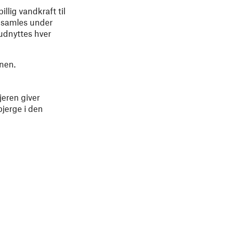
llig vandkraft til
n samles under
 udnyttes hver
onen.
jeren giver
jerge i den