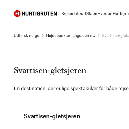
Hurtigruten
Rejser
Tilbud
Skibe
Hvorfor Hurtigr
Udforsk norge
Højdepunkter langs den n...
Svartisen-glet
Svartisen-gletsjeren
En destination, der er lige spektakulær for både re
Svartisen-gletsjeren