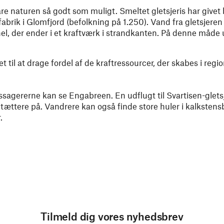
are naturen så godt som muligt. Smeltet gletsjeris har givet bi
brik i Glomfjord (befolkning på 1.250). Vand fra gletsjere
el, der ender i et kraftværk i strandkanten. På denne måde
t til at drage fordel af de kraftressourcer, der skabes i regi
assagererne kan se Engabreen. En udflugt til Svartisen-glets
ættere på. Vandrere kan også finde store huler i kalkstensb
.
Tilmeld dig vores nyhedsbrev