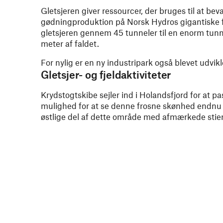
Gletsjeren giver ressourcer, der bruges til at bev
gødningproduktion på Norsk Hydros gigantiske fa
gletsjeren gennem 45 tunneler til en enorm tunn
meter af faldet.
For nylig er en ny industripark også blevet udvikle
Gletsjer- og fjeldaktiviteter
Krydstogtskibe sejler ind i Holandsfjord for at p
mulighed for at se denne frosne skønhed endnu t
østlige del af dette område med afmærkede stier