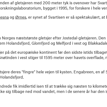
nden af ​​gletsjeren med 200 meter tyk is ovenover har Svar
forskningslaboratorium, bygget i 1995, for forskere i hele ve
esna
og
Ørnes
, er synet af Svartisen er så spektakulært, at 
 Norges næststørste gletsjer efter Jostedal-gletsjeren. Den 
 Holandsfjord, Glomfjord og Melfjord i vest og Blakkadalen
jer på det europæiske kontinent før den sidste istids tilbage
Snøtinden i vest stiger til 1595 meter over havets overflade
jere deres "fingre" hele vejen til kysten. Engabreen, en af 
 Holandsfjord.
rede fik imidlertid isen til at trække sig næsten to kilometer
ke sig tilbage ned mod vandet, men i de senere år har den i