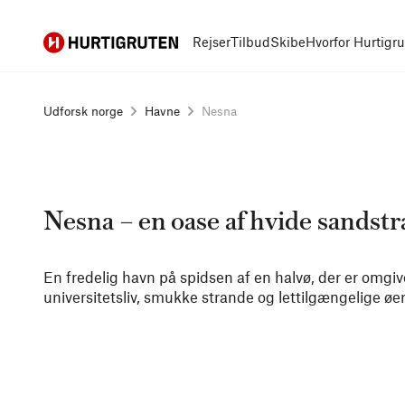
Hurtigruten
Rejser
Tilbud
Skibe
Hvorfor Hurtigr
Udforsk norge
Havne
Nesna
Nesna – en oase af hvide sandst
En fredelig havn på spidsen af en halvø, der er omgive
universitetsliv, smukke strande og lettilgængelige øer