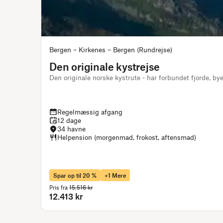
Bergen – Kirkenes – Bergen (Rundrejse)
Den originale kystrejse
Den originale norske kystrute - har forbundet fjorde, b
Regelmæssig afgang
12 dage
34 havne
Helpension (morgenmad, frokost, aftensmad)
Spar op til 20 %
+1 Mere
Pris fra
15.516 kr
12.413 kr