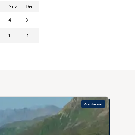
t
Nov
Dec
4
3
1
-1
Vi anbefaler