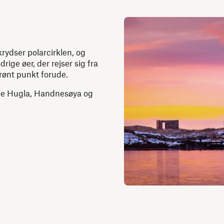
krydser polarcirklen, og
drige øer, der rejser sig fra
grønt punkt forude.
erne Hugla, Handnesøya og