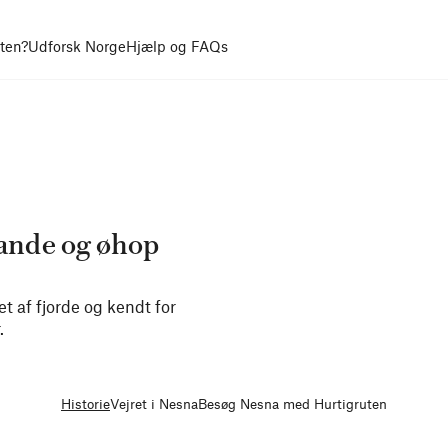
uten?
Udforsk Norge
Hjælp og FAQs
rande og øhop
t af fjorde og kendt for
.
Historie
Vejret i Nesna
Besøg Nesna med Hurtigruten