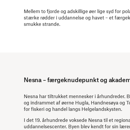
Mellem to fjorde og adskillige øer lige syd for po
stærke rødder i uddannelse og havet – et færgek
smukke strande.
Nesna – færgeknudepunkt og akadem
Nesna har tiltrukket mennesker i århundreder. By
og indrammet af øerne Hugla, Handnesøya og 
for fiskeri og handel langs Helgelandskysten.
I det 19. århundrede voksede Nesna til et regiona
uddannelsescenter. Byen blev kendt for sin lær