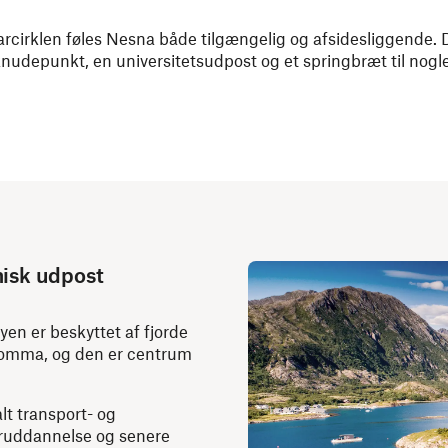
larcirklen føles Nesna både tilgængelig og afsidesliggende. D
nudepunkt, en universitetsudpost og et springbræt til nog
isk udpost
en er beskyttet af fjorde
Tomma, og den er centrum
lt transport- og
eruddannelse og senere