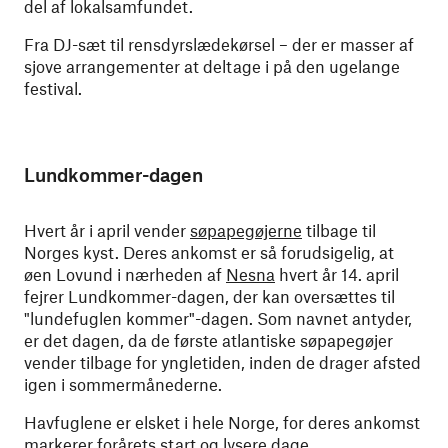
del af lokalsamfundet.
Fra DJ-sæt til rensdyrslædekørsel – der er masser af
sjove arrangementer at deltage i på den ugelange
festival.
Lundkommer-dagen
Hvert år i april vender
søpapegøjerne
tilbage til
Norges kyst. Deres ankomst er så forudsigelig, at
øen Lovund i nærheden af
Nesna
hvert år 14. april
fejrer Lundkommer-dagen, der kan oversættes til
"lundefuglen kommer"-dagen. Som navnet antyder,
er det dagen, da de første atlantiske søpapegøjer
vender tilbage for yngletiden, inden de drager afsted
igen i sommermånederne.
Havfuglene er elsket i hele Norge, for deres ankomst
markerer forårets start og lysere dage.