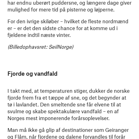
har endnu uberørt puddersne, og længere dage giver
mulighed for mere tid på pisterne og løjperne.
For den ivrige skiløber – hvilket de fleste nordmænd
er – er det den sidste chance for at komme ud i
fjeldene indtil næste vinter.
(Billedophavsret: SeilNorge)
Fjorde og vandfald
I takt med, at temperaturen stiger, dukker de norske
fjorde frem fra et tæppe af sne, og det begynder at
tø i lavlandet. Den smeltende sne får elvene til at
svulme og skabe spektakulære vandfald – en af
Norges mest imponerende forårsoplevelser.
Man må ikke gå glip af destinationer som Geiranger
og Flåm, når fjordene og dalene forvandles til forår