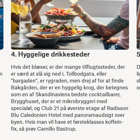
4. Hyggelige drikkesteder
5
Hvis det blæser, er der mange tilflugtssteder, der
D
om
er værd at slå sig ned i. Tollbodgata, eller
l
"bargaden", er rygraden, men drej af for at finde
s
Bakgården, der er en hyggelig krog, der betegnes
o
som en af Skandinaviens bedste cocktailbarer,
Brygghuset, der er et mikrobryggeri med
specialøl, og Club 21 på øverste etage af Radisson
Blu Caledonien Hotel med panoramaudsigt over
byen. Hvis man vil have et førsteklasses koffein-
fix, så prøv Camillo Bastrup.