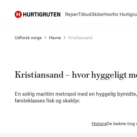
Hurtigruten
Rejser
Tilbud
Skibe
Hvorfor Hurtigr
Udforsk norge
Havne
Kristiansand
Kristiansand – hvor hyggeligt 
En solrig maritim metropol med en hyggelig bymidte
førsteklasses fisk og skaldyr.
Historie
De bedste ting 