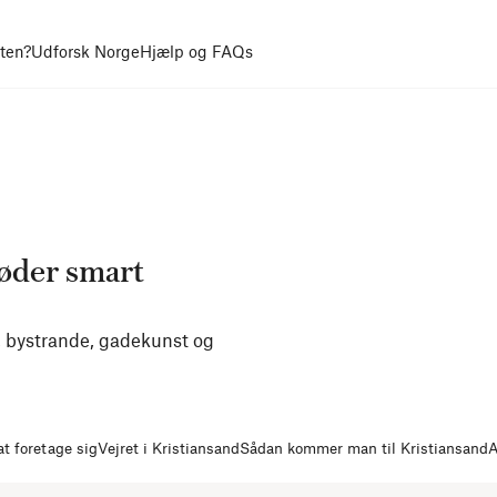
uten?
Udforsk Norge
Hjælp og FAQs
møder smart
, bystrande, gadekunst og
at foretage sig
Vejret i Kristiansand
Sådan kommer man til Kristiansand
A