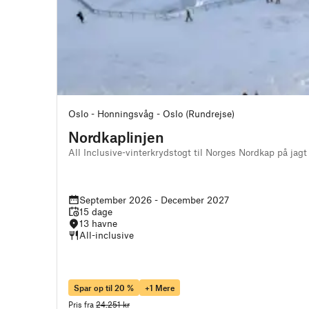
Oslo - Honningsvåg - Oslo (Rundrejse)
Nordkaplinjen
All Inclusive-vinterkrydstogt til Norges Nordkap på jagt
September 2026 - December 2027
15 dage
13 havne
All-inclusive
Spar op til 20 %
+1 Mere
Pris fra
24.251 kr