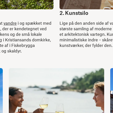
2. Kunstsilo
at
vandre
i og spækket med
Lige på den anden side af v
, der er kendetegnet ved
største samling af moderne no
rkens og de små lokale
et arkitektonisk vartegn. K
øg i Kristiansands domkirke,
minimalistiske indre – skåre
te af i Fiskebrygga
kunstværker, der fylder den.
 og skaldyr.