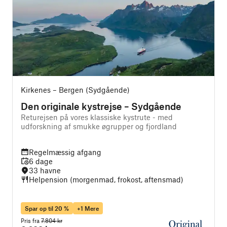
Kirkenes – Bergen (Sydgående)
Den originale kystrejse – Sydgående
Returejsen på vores klassiske kystrute - med
D
udforskning af smukke øgrupper og fjordland
Regelmæssig afgang
6 dage
33 havne
Helpension (morgenmad, frokost, aftensmad)
Spar op til 20 %
+1 Mere
Pris fra
7.804 kr
P