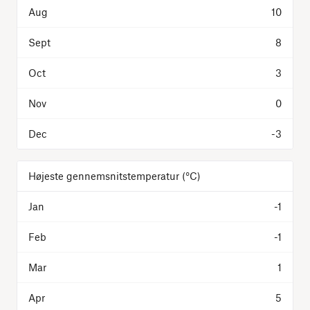
10
8
3
0
-3
Højeste gennemsnitstemperatur
(°C)
-1
-1
1
5