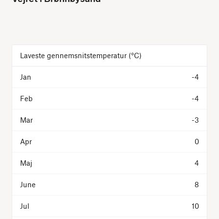
Laveste gennemsnitstemperatur
(°C)
-4
-4
-3
0
4
8
10