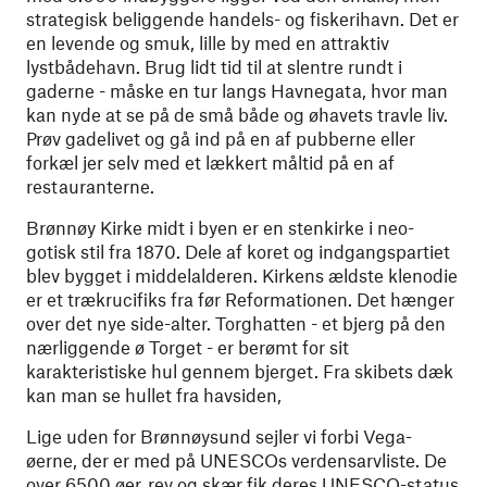
strategisk beliggende handels- og fiskerihavn. Det er
en levende og smuk, lille by med en attraktiv
lystbådehavn. Brug lidt tid til at slentre rundt i
gaderne - måske en tur langs Havnegata, hvor man
kan nyde at se på de små både og øhavets travle liv.
Prøv gadelivet og gå ind på en af pubberne eller
forkæl jer selv med et lækkert måltid på en af ​​
restauranterne.
Brønnøy Kirke midt i byen er en stenkirke i neo-
gotisk stil fra 1870. Dele af koret og indgangspartiet
blev bygget i middelalderen. Kirkens ældste klenodie
er et trækrucifiks fra før Reformationen. Det hænger
over det nye side-alter. Torghatten - et bjerg på den
nærliggende ø Torget - er berømt for sit
karakteristiske hul gennem bjerget. Fra skibets dæk
kan man se hullet fra havsiden,
Lige uden for Brønnøysund sejler vi forbi Vega-
øerne, der er med på UNESCOs verdensarvliste. De
over 6500 øer, rev og skær fik deres UNESCO-status