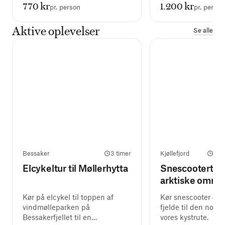
770 kr
1.200 kr
pr. person
pr. person
Aktive oplevelser
Se alle
Bessaker
3 timer
Kjøllefjord
2 t
Elcykeltur til Møllerhytta
Snescootertur 
arktiske områ
Kør på elcykel til toppen af
Kør snescooter ge
vindmølleparken på
fjelde til den nordl
Bessakerfjellet til en
vores kystrute.