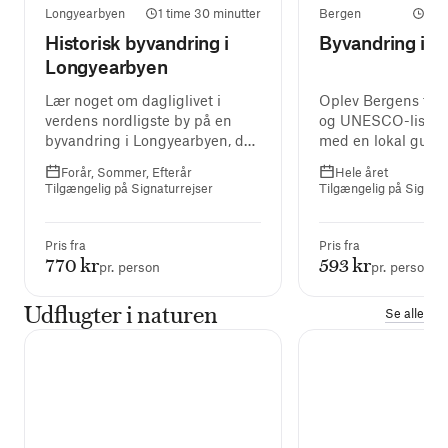
Longyearbyen
1 time 30 minutter
Bergen
2 t
Historisk byvandring i
Byvandring i B
Longyearbyen
Lær noget om dagliglivet i
Oplev Bergens farv
verdens nordligste by på en
og UNESCO-listed
byvandring i Longyearbyen, der
med en lokal guide
slutter ved Svalbard Museum.
Forår, Sommer, Efterår
Hele året
Tilgængelig på Signaturrejser
Tilgængelig på Signatu
Pris fra
Pris fra
770 kr
593 kr
pr. person
pr. person
Udflugter i naturen
Se alle