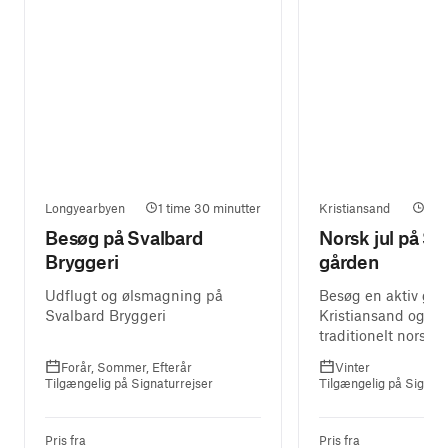
Longyearbyen
1 time 30 minutter
Kristiansand
2 t
Besøg på Svalbard
Norsk jul på Sk
Bryggeri
gården
Udflugt og ølsmagning på
Besøg en aktiv gård
Svalbard Bryggeri
Kristiansand og ny
traditionelt norsk j
Forår, Sommer, Efterår
Vinter
Tilgængelig på Signaturrejser
Tilgængelig på Signatu
Pris fra
Pris fra