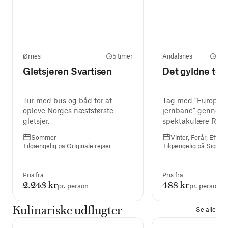
Ørnes
5 timer
Åndalsnes
2 t
Gletsjeren Svartisen
Det gyldne tog 
Tur med bus og båd for at
Tag med "Europas
opleve Norges næststørste
jernbane" gennem
gletsjer.
spektakulære Roms
Sommer
Vinter, Forår, Efterå
Tilgængelig på Originale rejser
Tilgængelig på Signatu
Pris fra
Pris fra
2.243 kr
488 kr
pr. person
pr. person
Kulinariske udflugter
Se alle