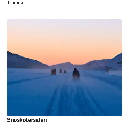
Tromsø.
Snöskotersafari