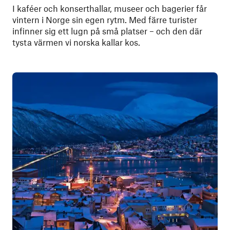
I kaféer och konserthallar, museer och bagerier får
vintern i Norge sin egen rytm. Med färre turister
infinner sig ett lugn på små platser – och den där
tysta värmen vi norska kallar kos.