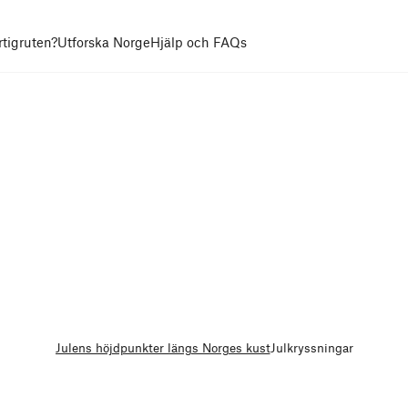
rtigruten?
Utforska Norge
Hjälp och FAQs
Julens höjdpunkter längs Norges kust
Julkryssningar