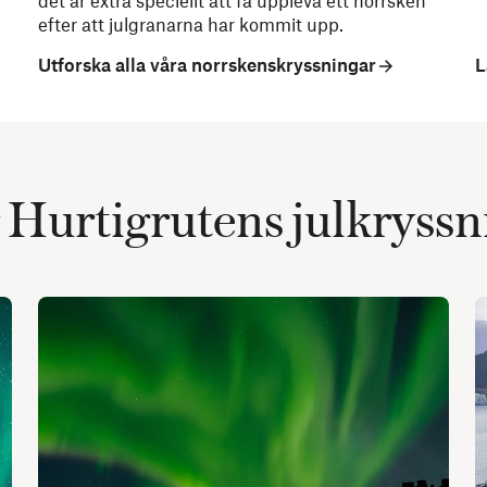
det är extra speciellt att få uppleva ett norrsken
efter att julgranarna har kommit upp.
Utforska alla våra norrskenskryssningar
L
 Hurtigrutens julkryss