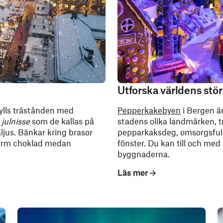
Utforska världens stö
fylls trästånden med
Pepperkakebyen
i Bergen är
r
julnisse
som de kallas på
stadens olika landmärken, 
ljus. Bänkar kring brasor
pepparkaksdeg, omsorgsfull
varm choklad medan
fönster. Du kan till och med
byggnaderna.
Läs mer