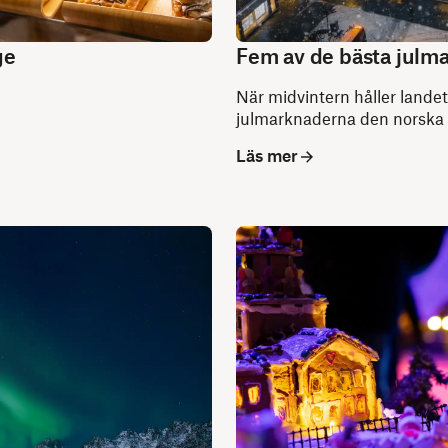
ge
Fem av de bästa julm
När midvintern håller landet 
julmarknaderna den norska ku
Läs mer