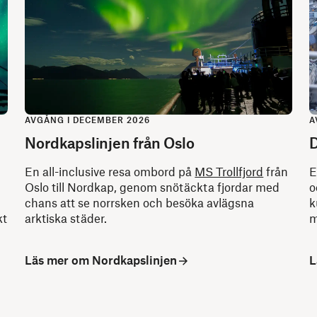
AVGÅNG I DECEMBER 2026
A
Nordkapslinjen från Oslo
D
En all-inclusive resa ombord på
MS Trollfjord
från
E
Oslo till Nordkap, genom snötäckta fjordar med
o
chans att se norrsken och besöka avlägsna
k
kt
arktiska städer.
m
Läs mer om Nordkapslinjen
L