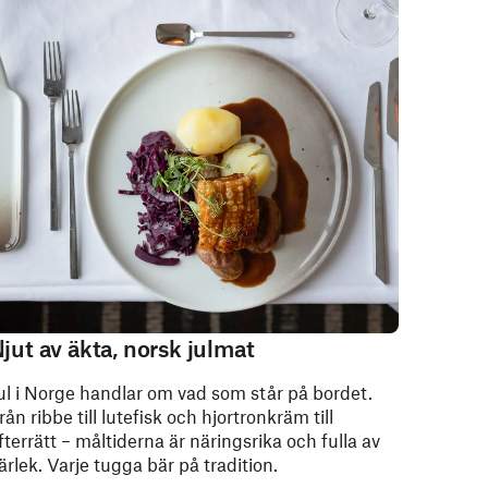
jut av äkta, norsk julmat
ul i Norge handlar om vad som står på bordet.
rån ribbe till lutefisk och hjortronkräm till
fterrätt – måltiderna är näringsrika och fulla av
ärlek. Varje tugga bär på tradition.