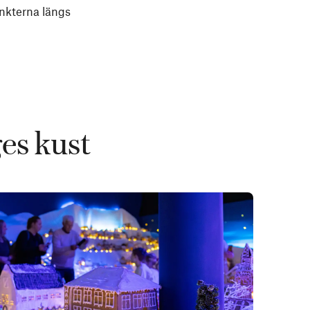
unkterna längs
es kust