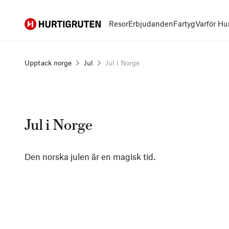
Hurtigruten
Resor
Erbjudanden
Fartyg
Varför Hu
Upptack norge
Jul
Jul i Norge
Jul i Norge
Den norska julen är en magisk tid.