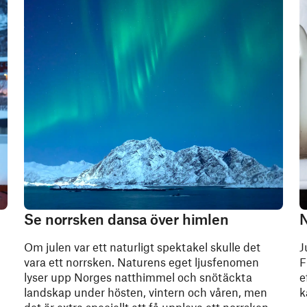
Se norrsken dansa över himlen
N
Om julen var ett naturligt spektakel skulle det
J
vara ett norrsken. Naturens eget ljusfenomen
F
lyser upp Norges natthimmel och snötäckta
e
landskap under hösten, vintern och våren, men
k