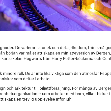
er. De varierar i storlek och detaljrikedom, från små godi
rån början var målet att skapa en miniatyrversion av Bergen
llkarlsskolan Hogwarts från Harry Potter-böckerna och Cent
 mindre roll. De är inte lika viktiga som den atmosfär Pep
niskor som deltar i arbetet.
gn och arkitektur till biljettförsäljning. För många av Berge
lgörenhetsorganisationer som arbetar med barn, vilket bidrar t
t skapa en trevlig upplevelse inför jul”.