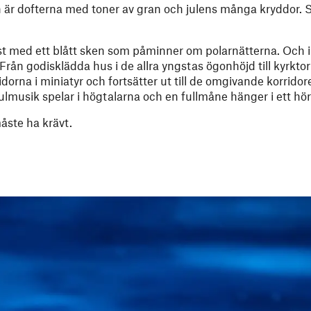
yen är dofterna med toner av gran och julens många kryddor
yst med ett blått sken som påminner om polarnätterna. Och i
Från godisklädda hus i de allra yngstas ögonhöjd till kyrkt
orna i miniatyr och fortsätter ut till de omgivande korridor
ulmusik spelar i högtalarna och en fullmåne hänger i ett h
åste ha krävt.