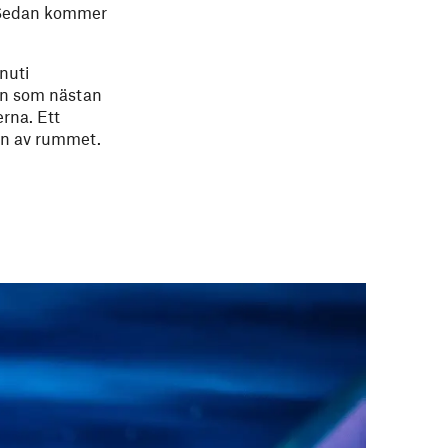
. Sedan kommer
nuti
orn som nästan
erna. Ett
örn av rummet.