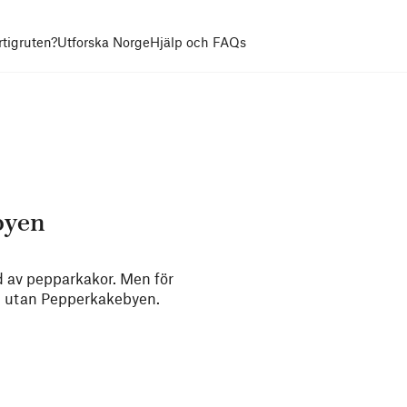
rtigruten?
Utforska Norge
Hjälp och FAQs
byen
gd av pepparkakor. Men för
jul utan Pepperkakebyen.