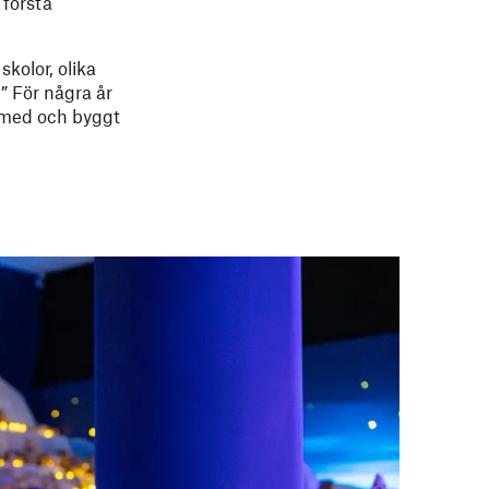
r första
kolor, olika
” För några år
t med och byggt