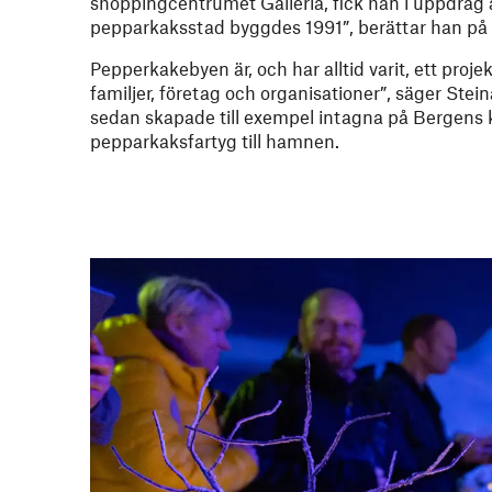
shoppingcentrumet Galleria, fick han i uppdrag att
pepparkaksstad byggdes 1991”, berättar han på si
Pepperkakebyen är, och har alltid varit, ett proj
familjer, företag och organisationer”, säger Stei
sedan skapade till exempel intagna på Bergens 
pepparkaksfartyg till hamnen.