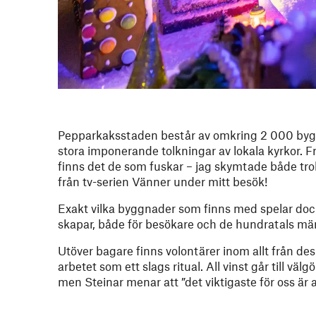
Pepparkaksstaden består av omkring 2 000 byggnad
stora imponerande tolkningar av lokala kyrkor. F
finns det de som fuskar – jag skymtade både tro
från tv-serien Vänner under mitt besök!
Exakt vilka byggnader som finns med spelar dock
skapar, både för besökare och de hundratals män
Utöver bagare finns volontärer inom allt från desi
arbetet som ett slags ritual. All vinst går till vä
men Steinar menar att ”det viktigaste för oss är at