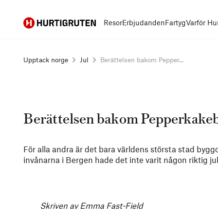
Hurtigruten
Resor
Erbjudanden
Fartyg
Varför Hu
Upptack norge
Jul
Berättelsen bakom Pepper...
Berättelsen bakom Pepperkake
För alla andra är det bara världens största stad byg
invånarna i Bergen hade det inte varit någon riktig 
Skriven av Emma Fast-Field