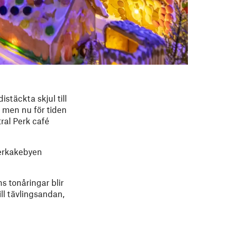
stäckta skjul till
, men nu för tiden
ral Perk café
perkakebyen
ns tonåringar blir
ill tävlingsandan,