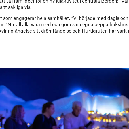
 ta fram idéer för en ny julaktivitet i centrala
Bergen
: ”Vå
tt sakliga vis.
ekt som engagerar hela samhället. ”Vi började med dagis och s
nar. ”Nu vill alla vara med och göra sina egna pepparkakshus.
kvinnofängelse sitt drömfängelse och Hurtigruten har vari