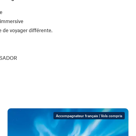
ne
 immersive
 de voyager différente.
ASSADOR
Accompagnateur français | Vols compris