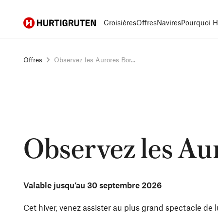
Hurtigruten
Croisières
Offres
Navires
Pourquoi H
Offres
Observez les Aurores Bor...
Observez les Aur
Valable jusqu’au
30 septembre 2026
Cet hiver, venez assister au plus grand spectacle de 