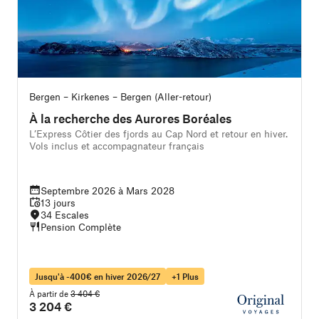
Bergen – Kirkenes – Bergen (Aller-retour)
À la recherche des Aurores Boréales
L’Express Côtier des fjords au Cap Nord et retour en hiver.
Vols inclus et accompagnateur français
Septembre 2026 à Mars 2028
13 jours
34 Escales
Pension Complète
Jusqu'à -400€ en hiver 2026/27
+1 Plus
À partir de
3 404 €
3 204 €