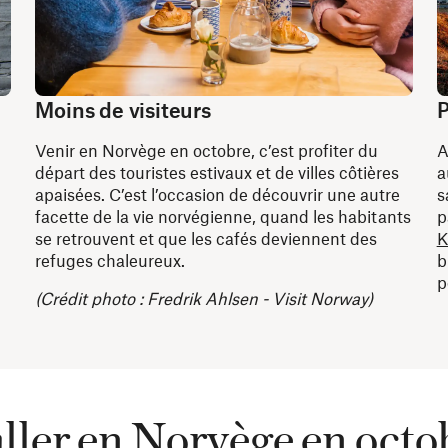
Moins de visiteurs
P
Venir en Norvège en octobre, c’est profiter du
A
départ des touristes estivaux et de villes côtières
a
apaisées. C’est l’occasion de découvrir une autre
s
facette de la vie norvégienne, quand les habitants
p
se retrouvent et que les cafés deviennent des
K
refuges chaleureux.
b
p
(Crédit photo : Fredrik Ahlsen - Visit Norway)
ller en Norvège en octo