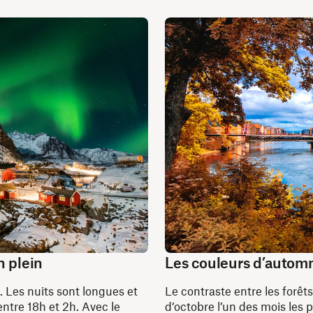
n plein
Les couleurs d’autom
. Les nuits sont longues et
Le contraste entre les forêts
ntre 18h et 2h. Avec le
d’octobre l’un des mois les 