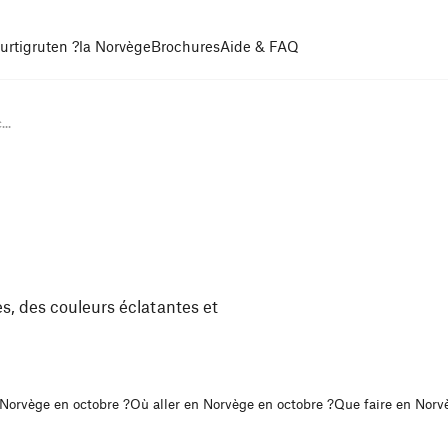
urtigruten ?
la Norvège
Brochures
Aide & FAQ
..
s, des couleurs éclatantes et
 Norvège en octobre ?
Où aller en Norvège en octobre ?
Que faire en Norv