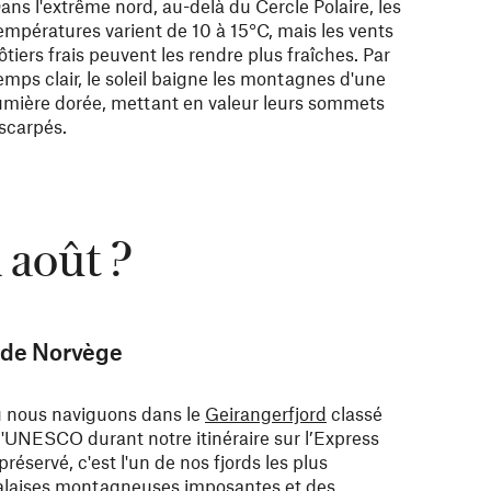
ans l'extrême nord, au-delà du Cercle Polaire, les
empératures varient de 10 à 15°C, mais les vents
ôtiers frais peuvent les rendre plus fraîches. Par
emps clair, le soleil baigne les montagnes d'une
umière dorée, mettant en valeur leurs sommets
scarpés.
 août ?
s de Norvège
où nous naviguons dans le
Geirangerfjord
classé
'UNESCO durant notre itinéraire sur l’Express
réservé, c'est l'un de nos fjords les plus
falaises montagneuses imposantes et des