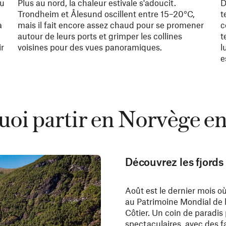
eu
Plus au nord, la chaleur estivale s'adoucit.
D
Trondheim et Ålesund oscillent entre 15–20°C,
t
a
mais il fait encore assez chaud pour se promener
c
autour de leurs ports et grimper les collines
t
ir
voisines pour des vues panoramiques.
l
e
oi partir en Norvège en
Découvrez les fjord
Août est le dernier mois 
au Patrimoine Mondial de l
Côtier. Un coin de paradis p
spectaculaires, avec des 