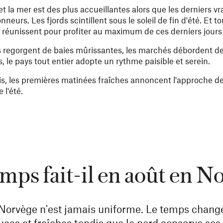
et la mer est des plus accueillantes alors que les derniers vra
rs. Les fjords scintillent sous le soleil de fin d'été. Et tou
s réunissent pour profiter au maximum de ces derniers jours 
 regorgent de baies mûrissantes, les marchés débordent de
 le pays tout entier adopte un rythme paisible et serein.
ois, les premières matinées fraîches annoncent l'approche de
 l'été.
mps fait-il en août en N
n Norvège n'est jamais uniforme. Le temps change 
ouces et fraîches tandis que le nord conserve ses