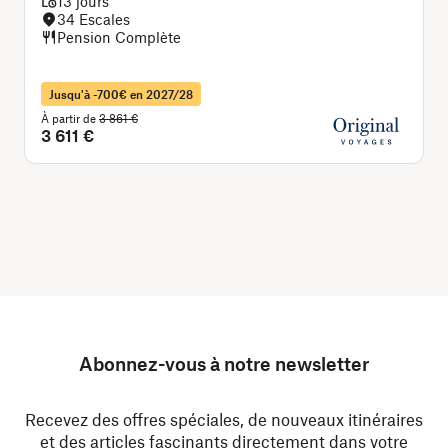
13 jours
34 Escales
Pension Complète
Jusqu'à -700€ en 2027/28
À partir de
3 861 €
À
3 611 €
Abonnez-vous à notre newsletter
Recevez des offres spéciales, de nouveaux itinéraires
et des articles fascinants directement dans votre