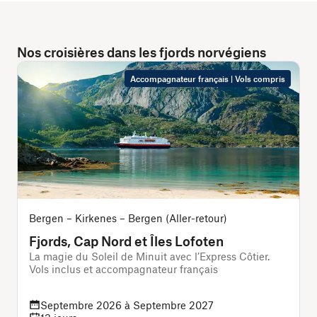
Nos croisières dans les fjords norvégiens
Accompagnateur français | Vols compris
Bergen – Kirkenes – Bergen (Aller-retour)
B
Fjords, Cap Nord et Îles Lofoten
La magie du Soleil de Minuit avec l’Express Côtier.
L
Vols inclus et accompagnateur français
v
Septembre 2026 à Septembre 2027