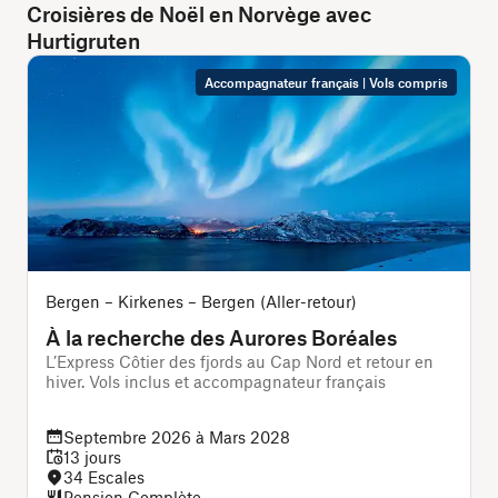
Croisières de Noël en Norvège avec
Hurtigruten
Accompagnateur français | Vols compris
Bergen – Kirkenes – Bergen (Aller-retour)
O
À la recherche des Aurores Boréales
L’Express Côtier des fjords au Cap Nord et retour en
C
hiver. Vols inclus et accompagnateur français
p
Septembre 2026 à Mars 2028
13 jours
34 Escales
Pension Complète