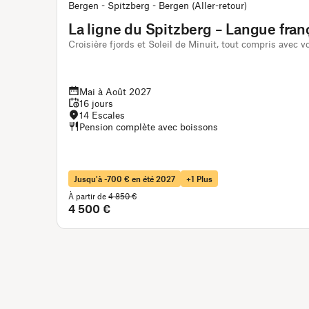
Bergen - Spitzberg - Bergen (Aller-retour)
La ligne du Spitzberg – Langue fran
Croisière fjords et Soleil de Minuit, tout compris avec vo
Mai à Août 2027
16 jours
14 Escales
Pension complète avec boissons
Jusqu'à -700 € en été 2027
+1 Plus
À partir de
4 850 €
4 500 €