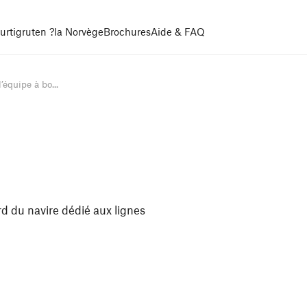
urtigruten ?
la Norvège
Brochures
Aide & FAQ
’équipe à bo...
rd du navire dédié aux lignes