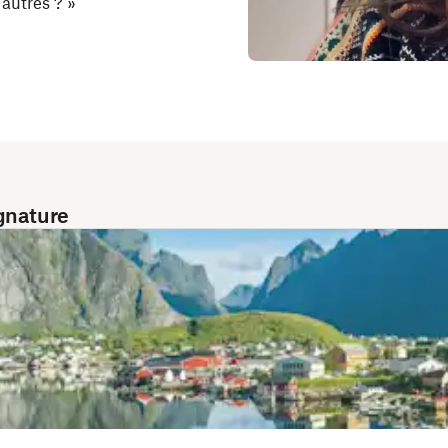
autres ? »
gnature