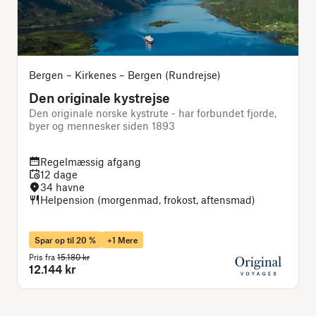
Bergen – Kirkenes – Bergen (Rundrejse)
Den originale kystrejse
Den originale norske kystrute - har forbundet fjorde,
D
byer og mennesker siden 1893
B
Regelmæssig afgang
12 dage
34 havne
Helpension (morgenmad, frokost, aftensmad)
Spar op til 20 %
+1 Mere
Pris fra
15.180 kr
P
12.144 kr