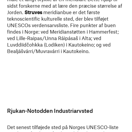
sidst forskerne med at lære den præcise størrelse af
Jorden.
Struves
meridianbue er det første
teknoscientific kulturelle sted, der blev tilføjet
UNESCOs verdensarvsliste. Fire punkter af buen
findes i Norge: ved Meridianstøtten i Hammerfest;
ved Lille-Raipas/Unna Ráipásaš i Alta; ved
Luvddiidčohkka (Lodiken) i Kautokeino; og ved
Bealjášvárri/Muvravárri i Kautokeino.
Rjukan-Notodden Industriarvsted
Det senest tilføjede sted på Norges UNESCO-liste