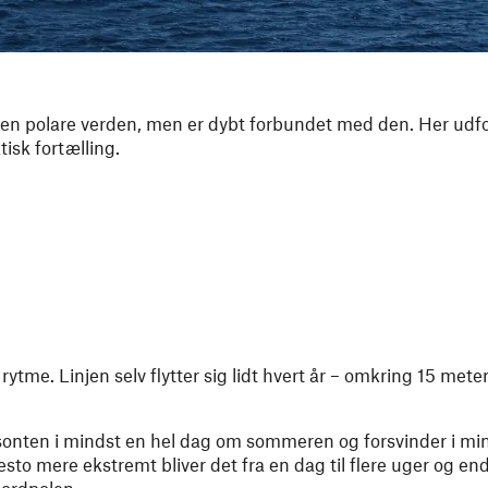
 den polare verden, men er dybt forbundet med den. Her udf
tisk fortælling.
rytme. Linjen selv flytter sig lidt hvert år – omkring 15 mete
isonten i mindst en hel dag om sommeren og forsvinder i mi
o mere ekstremt bliver det fra en dag til flere uger og ende
Nordpolen.