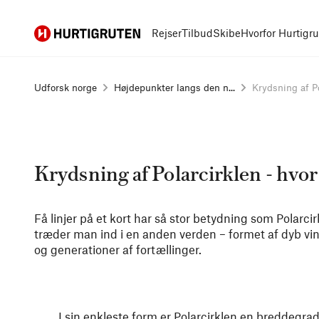
Hurtigruten
Rejser
Tilbud
Skibe
Hvorfor Hurtigr
Udforsk norge
Højdepunkter langs den n...
Krydsning af Pol
Krydsning af Polarcirklen - hv
Få linjer på et kort har så stor betydning som Polarci
træder man ind i en anden verden – formet af dyb vint
og generationer af fortællinger.
I sin enkleste form er Polarcirklen en breddegrad