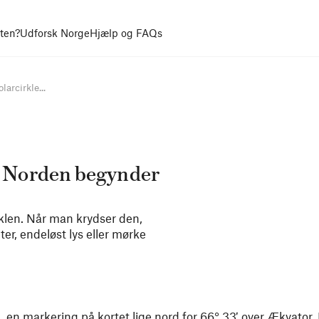
uten?
Udforsk Norge
Hjælp og FAQs
arcirkle...
or Norden begynder
rklen. Når man krydser den,
er, endeløst lys eller mørke
, en markering på kortet lige nord for 66° 33′ over Ækvator.