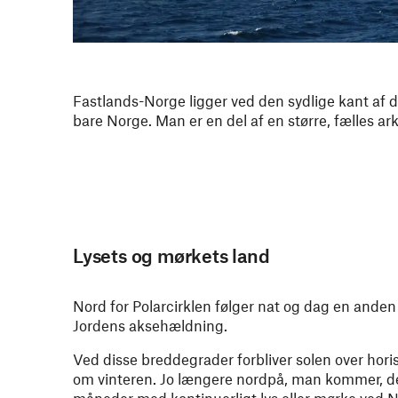
Fastlands-Norge ligger ved den sydlige kant af
bare Norge. Man er en del af en større, fælles ark
Lysets og mørkets land
Nord for Polarcirklen følger nat og dag en anden 
Jordens aksehældning.
Ved disse breddegrader forbliver solen over hor
om vinteren. Jo længere nordpå, man kommer, dest
måneder med kontinuerligt lys eller mørke ved 