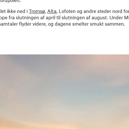
slet ikke ned i
Tromsø
,
Alta
, Lofoten og andre steder nord for
oppe fra slutningen af april til slutningen af august. Under 
 samtaler flyder videre, og dagene smelter smukt sammen.