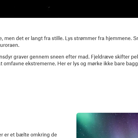
e, men det er langt fra stille. Lys strømmer fra hjemmene.
uroraen.
Rensdyr graver gennem sneen efter mad. Fjeldræve skifter p
at omfavne ekstremerne. Her er lys og mørke ikke bare bag
er er et bælte omkring de