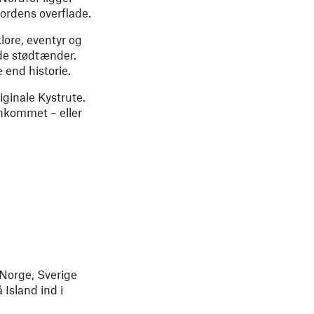
Jordens overflade.
lore, eventyr og
de stødtænder.
end historie.
ginale Kystrute.
ankommet – eller
 Norge, Sverige
Island ind i