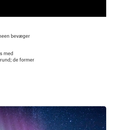
 Sneen bevæger
els med
grund; de former