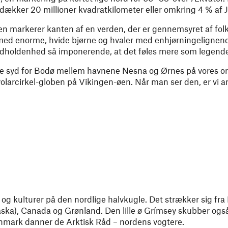
dækker 20 millioner kvadratkilometer eller omkring 4 % af 
n markerer kanten af en verden, der er gennemsyret af folk
med enorme, hvide bjørne og hvaler med enhjørningelignen
dholdenhed så imponerende, at det føles mere som legende 
ge syd for Bodø mellem havnene Nesna og Ørnes på vores ori
olarcirkel-globen på Vikingen-øen. Når man ser den, er vi 
og kulturer på den nordlige halvkugle. Det strækker sig fra
aska), Canada og Grønland. Den lille ø Grímsey skubber også 
mark danner de Arktisk Råd – nordens vogtere.