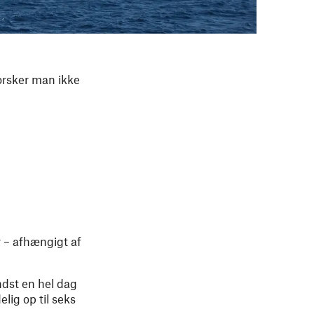
orsker man ikke
r – afhængigt af
ndst en hel dag
lig op til seks