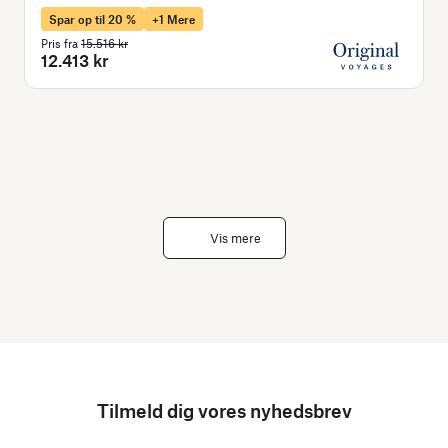
Spar op til 20 %
+1 Mere
Pris fra
15.516 kr
P
12.413 kr
Vis mere
Tilmeld dig vores nyhedsbrev