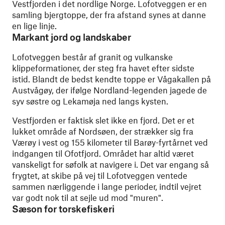
Vestfjorden i det nordlige Norge. Lofotveggen er en
samling bjergtoppe, der fra afstand synes at danne
en lige linje.
Markant jord og landskaber
Lofotveggen består af granit og vulkanske
klippeformationer, der steg fra havet efter sidste
istid. Blandt de bedst kendte toppe er Vågakallen på
Austvågøy, der ifølge Nordland-legenden jagede de
syv søstre og Lekamøja ned langs kysten.
Vestfjorden er faktisk slet ikke en fjord. Det er et
lukket område af Nordsøen, der strækker sig fra
Værøy i vest og 155 kilometer til Barøy-fyrtårnet ved
indgangen til Ofotfjord. Området har altid været
vanskeligt for søfolk at navigere i. Det var engang så
frygtet, at skibe på vej til Lofotveggen ventede
sammen nærliggende i lange perioder, indtil vejret
var godt nok til at sejle ud mod "muren".
Sæson for torskefiskeri