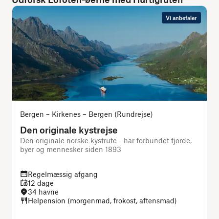
Vi anbefaler
Bergen – Kirkenes – Bergen (Rundrejse)
Den originale kystrejse
Den originale norske kystrute - har forbundet fjorde,
A
byer og mennesker siden 1893
m
Regelmæssig afgang
12 dage
34 havne
Helpension (morgenmad, frokost, aftensmad)