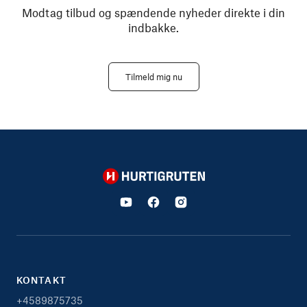
Modtag tilbud og spændende nyheder direkte i din
indbakke.
Tilmeld mig nu
Hurtigruten
KONTAKT
+4589875735