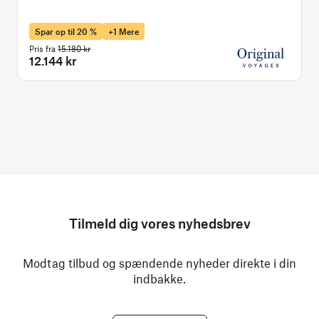
Spar op til 20 %
+1 Mere
Pris fra
15.180 kr
P
12.144 kr
Tilmeld dig vores nyhedsbrev
Modtag tilbud og spændende nyheder direkte i din
indbakke.