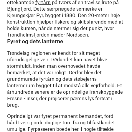
ottekantede
fyrtårn
på tværs af en travl sejlrute på
Bjungfjord. Dette særprægede sømærke er
Kjeungskjær Fyr, bygget i 1880. Den 20-meter høje
konstruktion hjælper fiskere og skibsfarende med at
holde kursen, når de nærmer sig det punkt, hvor
Trondheimsfjorden møder Nordsøen.
Fyret og dets lanterne
Trøndelag-regionen er kendt for sit meget
uforudsigelige vejr. I Ørlandet kan havet blive
stormfuldt, inden man overhovedet havde
bemærket, at det var roligt. Derfor blev det
grundmurede fyrtårn og dets støbejerns-
lanternerum bygget til at modstå alle vejrforhold. Et
århundrede senere er de oprindelige franskbyggede
Fresnel-linser, der projicerer pærens lys fortsat i
brug.
Oprindeligt var fyret permanent bemandet, fordi
hårdt vejr gjorde daglige ture fra og til fastlandet
umulige. Fyrpasseren boede her. I nogle tilfælde