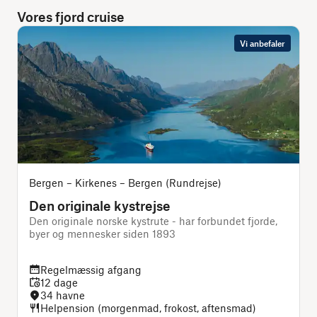
Vores fjord cruise
Vi anbefaler
Bergen – Kirkenes – Bergen (Rundrejse)
Den originale kystrejse
Den originale norske kystrute - har forbundet fjorde,
D
byer og mennesker siden 1893
B
Regelmæssig afgang
12 dage
34 havne
Helpension (morgenmad, frokost, aftensmad)