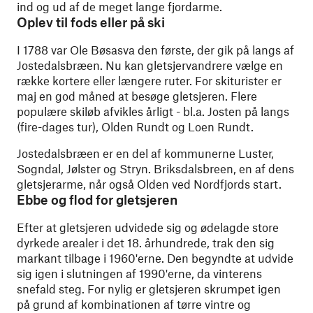
ind og ud af de meget lange fjordarme.
Oplev til fods eller på ski
I 1788 var Ole Bøsasva den første, der gik på langs af
​​Jostedalsbræen. Nu kan gletsjervandrere vælge en
række kortere eller længere ruter. For skiturister er
maj en god måned at besøge gletsjeren. Flere
populære skiløb afvikles årligt - bl.a. Josten på langs
(fire-dages tur), Olden Rundt og Loen Rundt.
Jostedalsbræen er en del af kommunerne Luster,
Sogndal, Jølster og Stryn. Briksdalsbreen, en af ​​dens
gletsjerarme, når også Olden ved Nordfjords start.
Ebbe og flod for gletsjeren
Efter at gletsjeren udvidede sig og ødelagde store
dyrkede arealer i det 18. århundrede, trak den sig
markant tilbage i 1960'erne. Den begyndte at udvide
sig igen i slutningen af ​​1990'erne, da vinterens
snefald steg. For nylig er gletsjeren skrumpet igen
på grund af kombinationen af ​​tørre vintre og