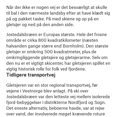
Når der ikke er nogen vej er det besværligt at skulle
til bal i den nærmeste landsby efter at have klædt sig
på og pakket taske. På med skiene og op på en
gletsjer og ned på den anden side.
Jostedalsbræen er Europas største. Hele det frosne
område er cirka 800 kvadratkilometer (næsten
halvanden gange større end Bornholm). Den største
gletsjer er omkring 500 kvadratmeter, plus de
omkringliggende gletsjere og gletsjerarme. Selv om
den nu er et vigtigt skicenter, har gletsjeren spillet en
vigtig historisk rolle for folk ved fjordene.
Tidligere transportvej
Gletsjeren var en stor regional transportvej, før
vejene i Vestnorge blev anlagt. På ski over
Jostedalsbræen var den letteste vej mellem isolerede
fjord-bebyggelser i distrikterne Nordfjord og Sogn.
Det eneste alternativ, beboerne havde, var at rejse
over vand, der involverede meget krævende roture