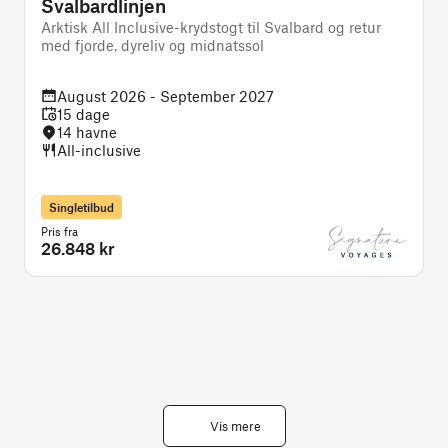
Svalbardlinjen
Arktisk All Inclusive-krydstogt til Svalbard og retur
D
med fjorde, dyreliv og midnatssol
August 2026 - September 2027
15 dage
14 havne
All-inclusive
Singletilbud
Pris fra
P
26.848 kr
Vis mere