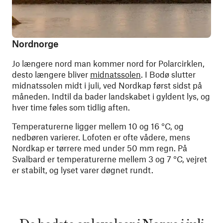
Nordnorge
Jo længere nord man kommer nord for Polarcirklen,
desto længere bliver
midnatssolen
. I Bodø slutter
midnatssolen midt i juli, ved Nordkap først sidst på
måneden. Indtil da bader landskabet i gyldent lys, og
hver time føles som tidlig aften.
Temperaturerne ligger mellem 10 og 16 °C, og
nedbøren varierer. Lofoten er ofte vådere, mens
Nordkap er tørrere med under 50 mm regn. På
Svalbard er temperaturerne mellem 3 og 7 °C, vejret
er stabilt, og lyset varer døgnet rundt.
De bedste oplevelser i Norge i juli