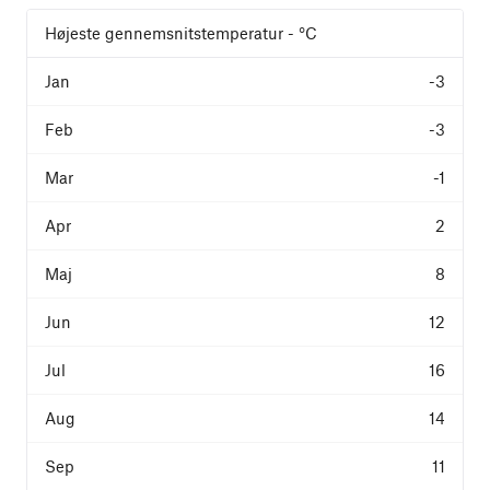
Højeste gennemsnitstemperatur - °C
-3
-3
-1
2
8
12
16
14
11