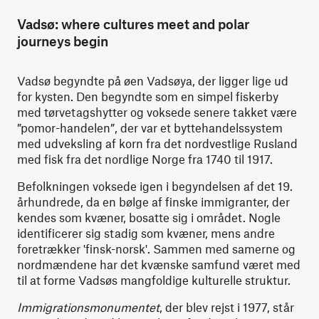
Vadsø: where cultures meet and polar
journeys begin
Vadsø begyndte på øen Vadsøya, der ligger lige ud
for kysten. Den begyndte som en simpel fiskerby
med tørvetagshytter og voksede senere takket være
”pomor-handelen”, der var et byttehandelssystem
med udveksling af korn fra det nordvestlige Rusland
med fisk fra det nordlige Norge fra 1740 til 1917.
Befolkningen voksede igen i begyndelsen af det 19.
århundrede, da en bølge af finske immigranter, der
kendes som kvæner, bosatte sig i området. Nogle
identificerer sig stadig som kvæner, mens andre
foretrækker 'finsk-norsk'. Sammen med samerne og
nordmændene har det kvænske samfund været med
til at forme Vadsøs mangfoldige kulturelle struktur.
Immigrationsmonumentet
, der blev rejst i 1977, står