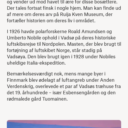
og vender ud mod havet til ære for disse bosættere.
Der tales fortsat finsk i nogle hjem. Man kan finde ud
af mere om deres arv på Ruija Kven Museum, der
fortæller historien om deres liv i området.
I 1926 havde polarforskerne Roald Amundsen og
Umberto Nobile ophold i Vadsø på deres historiske
luftskibsrejse til Nordpolen. Masten, der blev brugt til
fortøjning af luftskibet Norge, står stadig på
Vadsøya. Den blev brugt igen i 1928 under Nobiles
uheldige Italia-ekspedition.
Bemærkelsesværdigt nok, mens mange byer i
Finnmark blev ødelagt af luftangreb under Anden
Verdenskrig, overlevede et par af Vadsøs træhuse fra
det 19. århundrede – især Esbensengården og den
rødmalede gård Tuomainen.