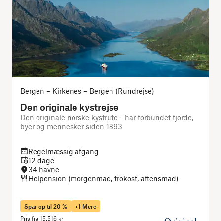
Bergen – Kirkenes – Bergen (Rundrejse)
Den originale kystrejse
Den originale norske kystrute - har forbundet fjorde,
D
byer og mennesker siden 1893
B
Regelmæssig afgang
12 dage
34 havne
Helpension (morgenmad, frokost, aftensmad)
Spar op til 20 %
+1 Mere
Pris fra
15.516 kr
P