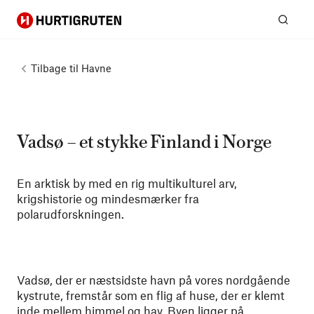
Hurtigruten
Søg
Tilbage til
Havne
Vadsø – et stykke Finland i Norge
En arktisk by med en rig multikulturel arv,
krigshistorie og mindesmærker fra
polarudforskningen.
Vadsø, der er næstsidste havn på vores nordgående
kystrute, fremstår som en flig af huse, der er klemt
inde mellem himmel og hav. Byen ligger på